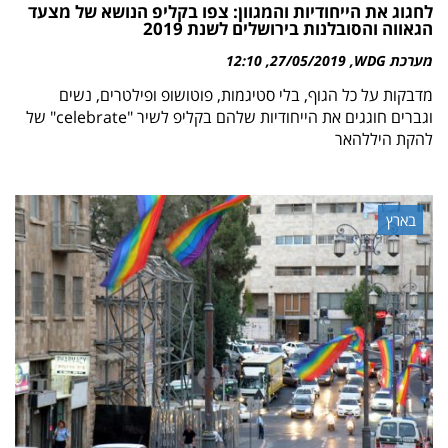
לחגוג את הייחודיות והמגוון: צפו בקליפ הנושא של מצעד
הגאווה והסובלנות בירושלים לשנת 2019
מערכת WDG
27/05/2019
12:10
מדבקות על כל הגוף, בלי סטיגמות, פוטושופ ופילטרים, נשים
וגברים חוגגים את הייחודיות שלהם בקליפ לשיר "celebrate" של
להקת היללהאר
בארץ