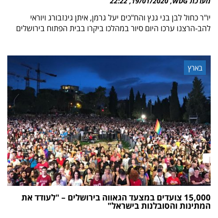
מערכת WDG
19/01/2020
22:22
יו"ר כחול לבן בני גנץ והח"כים יעל גרמן, איתן גינזבורג ויוראי
להב-הרצנו ערכו היום סיור במהלכו ביקרו בבית הפתוח בירושלים
בארץ
15,000 צועדים במצעד הגאווה בירושלים – "לעודד את
המתינות והסובלנות בישראל"