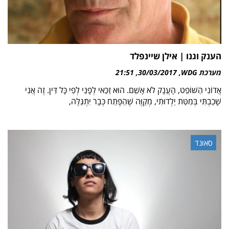
הענק וגנו | אילן שיינפלד
מערכת WDG
30/03/2017
21:51
אֲדוֹנִי הַשּׁוֹפֵט, הָעֲנָק לֹא אָשֵׁם. הוּא זַכַּאי לְפָנַי לְפִי כָּל דִּין. זֶה אֲנִי
שָׁכַבְתִּי בְּמִטַּת יַלְדוּתִי, מְקַוֶּה שֶׁהַפֶּתַח כְּבָר יִתְגַּלֶּה,
סאונד