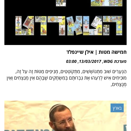
חמישה מטות | אילן שיינפלד
מערכת WDG
13/03/2017
03:00
הַנְּעָרִים שׁוּב מִתְגּוֹשְׁשִׁים, מִתְקוֹטְטִים, מְנִיפִים מַטּוֹת זֶה עַל זֶה,
מוֹכִיחִים אִישׁ לְרֵעֵהוּ אֶת גַּבְרוּתָם בְּמִשְׂחָקִים שֶׁבָּהֶם אֵין מְנַצְּחִים וְאֵין
מְנֻצָּחִים,
בארץ