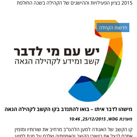
2015 בציון הפעילויות וההישגים של הקהילה בשנה החולפת
חדשות הקהילה
מישהו לדבר איתו – בואו להתנדב בקו הקשב לקהילה הגאה
מערכת WDG
25/12/2015
10:46
קו הקשב של האגודה למען הלהט"ב מרחיב את שורותיו ומזמין
אתכם לנצל את כישורי הקשב והאמפתיה שלכם על מנת לסייע