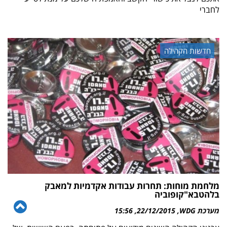
לחברי
חדשות הקהילה
מלחמת מוחות: תחרות עבודות אקדמיות למאבק
בלהטבא"קופוביה
גל
מערכת WDG
22/12/2015
15:56
לר