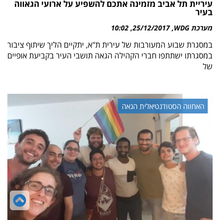
עיריית תל אביב מזמינה אתכם להשפיע על ארועי הגאווה
בעיר
מערכת WDG
25/12/2017
10:02
במסגרת שבוע המעורבות של עירית ת"א, יתקיים הליך שיתוף ציבור
במסגרתו ישתתפו חברי הקהילה הגאה תושבי העיר בקביעת אופיים
של
האחווה הסטודנטיאלית הגאה
גל
לר