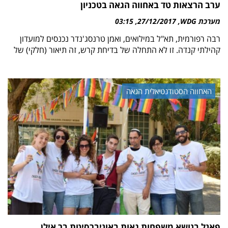
ערב הרצאות טד באחווה הגאה בטכניון
מערכת WDG
27/12/2017
03:15
רבה רפורמית, תא"ל במילואים, ואמן טרנסג'נדר נכנסים למועדון
קהילתי קנדה. זו לא התחלה של בדיחת קרש, זה תיאור (חלקי) של
האחווה הסטודנטיאלית הגאה
פאנל בנושא משפחות גאות באוניברסיטת בר אילן