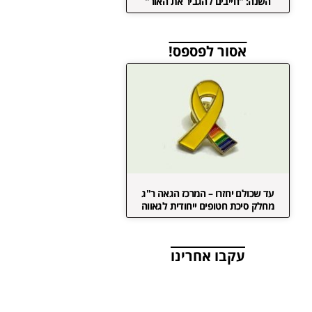
השנה: "חייבים להגביר את האור"
אסור לפספס!
עד שכולם יחזרו – המרכז הגאה ר"ג
מחלק סיכת חטופים ייחודית לגאווה
עקבו אחרינו