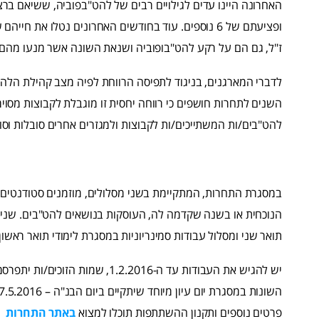
האחרונה היינו עדים לגילויים רבים של להט"בפוביה, ששיאם ברצ
ופציעתם של 6 נוספים. עוד בחודשים האחרונים נטלו את
ז"ל, גם הם על רקע להט"בופוביה ושנאת השונה אשר מנעו מהם 
לדברי המארגנים, בניגוד לתפיסה הרווחת לפיה מצב קהילת הלהט
השנים לתחרות חושפים כי רווחה יחסית זו מוגבלת לקבוצות מסוימות
להט"בים/ות המשתייכים/ות לקבוצות ולמגזרים אחרים סובלות וס
במסגרת התחרות, המתקיימת בשני מסלולים, מוזמנים סטודנטים
הנוכחית או בשנה שקדמה לה, העוסקות בנושאים להט"בים. שני מ
תואר שני ומסלול עבודות סמינריוניות במסגרת לימודי תואר ראשון 
השונות במסגרת יום עיון מיוחד שיתקיים ביום הבנ"ה – 17.5.2016, במהלכו גם תוצגנה העבודות הזוכות.
פרטים נוספים ותקנון ההשתתפות תוכלו למצוא
באתר התחרות