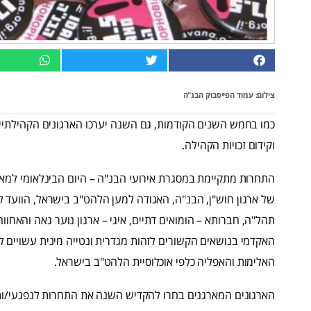
צילום: עמוד הפייסבוק
הבנ"ה
כמו בחמש השנים הקודמות, גם השנה יערכו הארגונים הקהילתי
וקידום זכויות הקהילה.
של ארגון חוש"ן, הבנ"ה, האגודה למען הלהט"ב בישראל, הוועד 
תהל"ה, חברותא – הומואים דתיים, איגי – ארגון נוער גאה והאח
האקדמי בנושאים הקשורים לזהות מגדרית ונט
ייה מינית עשויים 
האלימות והאפליה כלפי אוכלוסיית הלהט"ב בישראל.
הארגונים המארגנים בחרו להקדיש השנה את התחרות לנפגעי/ות