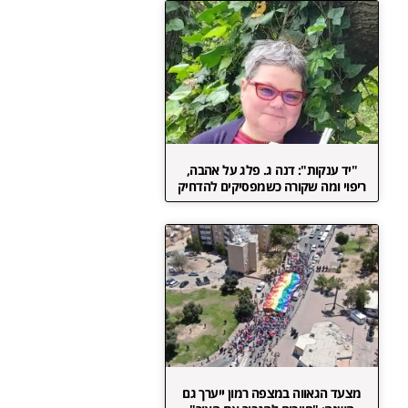
"יד ענקות": דנה ג. פלג על אהבה,
ריפוי ומה שקורה כשמפסיקים להדחיק
מצעד הגאווה במצפה רמון ייערך גם