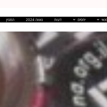
נאי
יחסים
דעות
גאווה 2024
המגזין