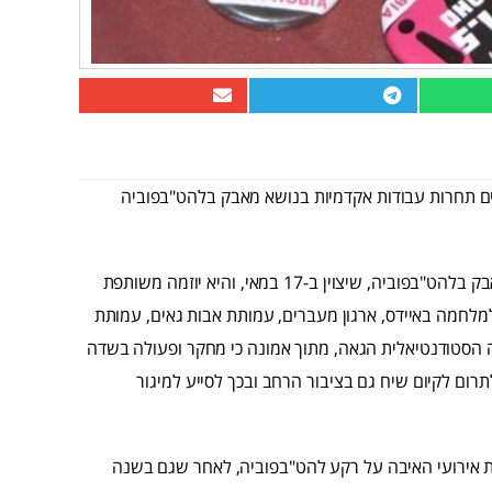
ים תחרות עבודות אקדמיות בנושא מאבק בלהט"בפוביה
התחרות מתקיימת במסגרת אירועי הבנ"ה – היום הבינלאומי למאבק בלהט"בפוביה, שיצוין ב-17 במאי, והיא יוזמה משותפת
למלחמה באיידס, ארגון מעברים, עמותת אבות גאים, עמותת
ווה הסטודנטיאלית הגאה, מתוך אמונה כי מחקר ופעולה בשדה
לתרום לקיום שיח גם בציבור הרחב ובכך לסייע למיגור
 אירועי האיבה על רקע להט"בפוביה, לאחר שגם בשנה