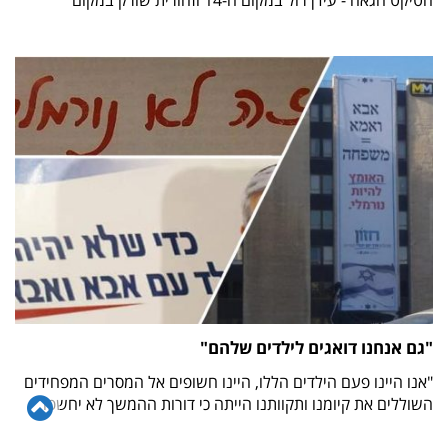
הטיקט הגאה - עידן רול במקום ה-14 וזהורית שורק במקום
"גם אנחנו דואגים לילדים שלהם"
"אנו היינו פעם הילדים הללו, היינו חשופים אל המסרים המפחידים
גל
השוללים את קיומנו ותקוותנו הייתה כי דורות ההמשך לא יחשפו
לר