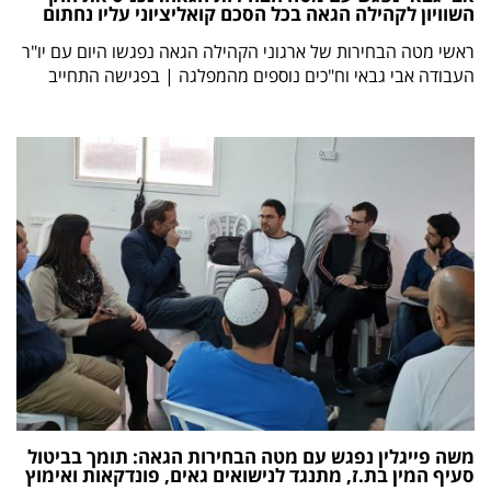
השוויון לקהילה הגאה בכל הסכם קואליציוני עליו נחתום
ראשי מטה הבחירות של ארגוני הקהילה הגאה נפגשו היום עם יו"ר
העבודה אבי גבאי וח"כים נוספים מהמפלגה | בפגישה התחייב
משה פייגלין נפגש עם מטה הבחירות הגאה: תומך בביטול
סעיף המין בת.ז, מתנגד לנישואים גאים, פונדקאות ואימוץ