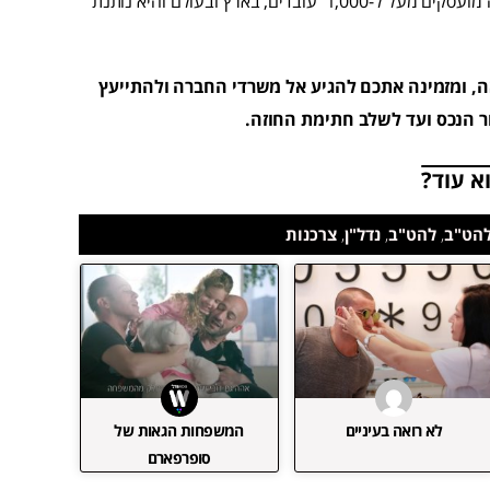
הטכנולוגיה המובילות בישראל ובעלת פעילות בינלאומית. בחברה מועסקים מעל ל-1,000 עובדים, בארץ ובעולם והיא נותנת
, ומזמינה אתכם להגיע אל משרדי החברה ולהתייעץ
ר הנכס ועד לשלב חתימת החוזה.
א עוד?
להט"ב
,
להט"ב
,
נדל"ן
,
צרכנות
לא רואה בעיניים
המשפחות הגאות של
סופרפארם