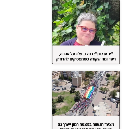
"יד ענקות": דנה ג. פלג על אהבה,
ריפוי ומה שקורה כשמפסיקים להדחיק
מצעד הגאווה במצפה רמון ייערך גם