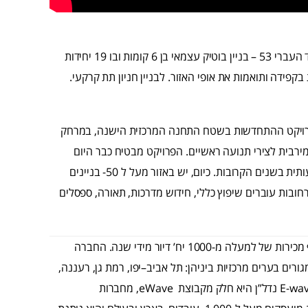
הפרויקט הראשון שנמכר במסגרת השת"פ הזה הוא פרויקט הגדוד העברי 53 – בניין בוטיק עצמאי בן 6 קומות ובו 19 יחידות
נות בקפידה ותואמות את אופי האזור. לבניין חניון תת קרקעי.
פרויקט ההתחדשות בשטח התחנה המרכזית הישנה, במרחק
ירבית לצירי תנועה ראשיים. הפרויקט מבטיח כבר היום
השקעה נדל"נית באזור מבוקש ובעיקר אפשרות להשבחה משמעותית בשנים הקרובות. כיום, יש באזור מעל ל 50- בניינים
חובות עוברים שיפוץ כללי, חידוש מדרכות, תאורה, ספסלים
נדל”ן הינה מחברות הנדל”ן המובילות בישראל עם היקף מכירות של למעלה מ-1000 יח’ דיור מידי שנה. החברה
ורים בערים מרכזיות ביניהן: תל אביב–יפו, רמת גן, רעננה,
E-wa
נדל”ן
היא חלק מקבוצת
eWave
, מחברות