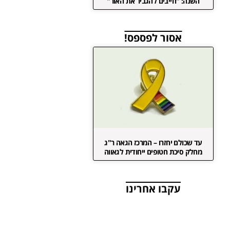
השנה: "חייבים להגביר את האור"
אסור לפספס!
עד שכולם יחזרו – המרכז הגאה ר"ג
מחלק סיכת חטופים ייחודית לגאווה
עקבו אחרינו