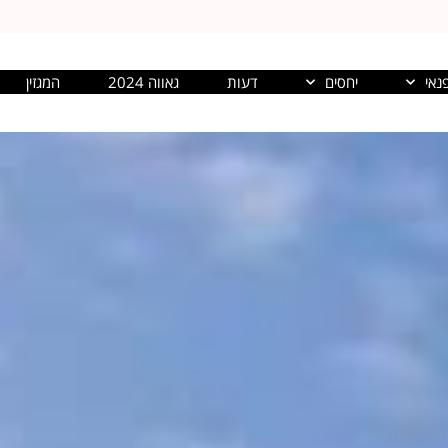
נאי
יחסים
דעות
גאווה 2024
המגזין