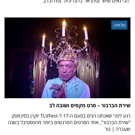
"הכי גאים שיש" (פח) או "בלונדינית" (פח זבל),
טלויזיה
שירת הברבור – סרט מקסים ושובה לב
רגע לפני שאנחנו רצים בפעם ה-17 ל-TLVFest יוקרן בסינמטק
"שירת הברבור", אחד הסרטים המרגשים ביותר מהפסטיבל בשנה
שעברה | גור