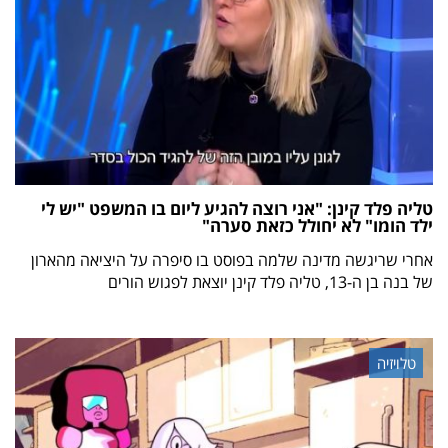
טליה פלד קינן: "אני רוצה להגיע ליום בו המשפט "יש לי
ילד הומו" לא יחולל כזאת סערה"
אחרי שריגשה מדינה שלמה בפוסט בו סיפרה על היציאה מהארון
של בנה בן ה-13, טליה פלד קינן יוצאת לפגוש הורים
טלויזיה