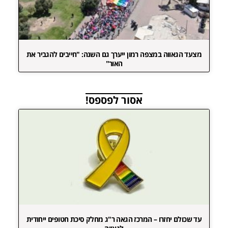
מצעד הגאווה במצפה רמון ייערך גם השנה: "חייבים להגביר את
האור"
אסור לפספס!
עד שכולם יחזרו – המרכז הגאה ר"ג מחלק סיכת חטופים ייחודית