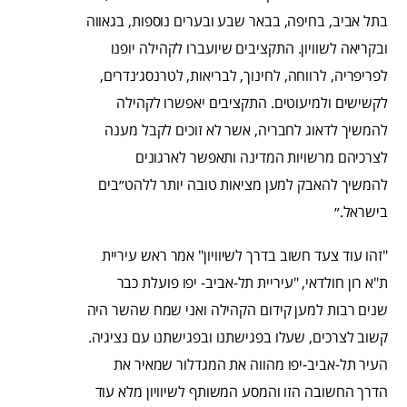
בתל אביב, בחיפה, בבאר שבע ובערים נוספות, בגאווה
ובקריאה לשוויון. התקציבים שיועברו לקהילה יופנו
לפריפריה, לרווחה, לחינוך, לבריאות, לטרנסג׳נדרים,
לקשישים ולמיעוטים. התקציבים יאפשרו לקהילה
להמשיך לדאוג לחבריה, אשר לא זוכים לקבל מענה
לצרכיהם מרשויות המדינה ותאפשר לארגונים
להמשיך להאבק למען מציאות טובה יותר ללהט״בים
בישראל.״
"זהו עוד צעד חשוב בדרך לשיוויון" אמר ראש עיריית
ת"א רון חולדאי, "עיריית תל-אביב- יפו פועלת כבר
שנים רבות למען קידום הקהילה ואני שמח שהשר היה
קשוב לצרכים, שעלו בפגישתנו ובפגישתנו עם נציגיה.
העיר תל-אביב-יפו מהווה את המגדלור שמאיר את
הדרך החשובה הזו והמסע המשותף לשיוויון מלא עוד