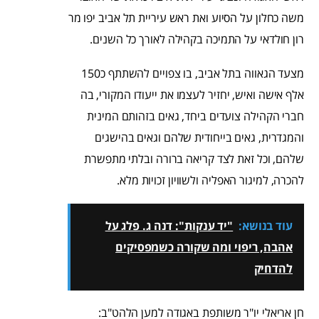
משה כחלון על הסיוע ואת ראש עיריית תל אביב יפו מר
רון חולדאי על התמיכה בקהילה לאורך כל השנים.
מצעד הגאווה בתל אביב, בו צפויים להשתתף כ150
אלף אישה ואיש, יחזיר לעצמו את ייעודו המקורי, בה
חברי הקהילה צועדים ביחד, גאים בזהותם המינית
והמגדרית, גאים בייחודית שלהם וגאים בהישגים
שלהם, וכל זאת לצד קריאה ברורה ובלתי מתפשרת
להכרה, למיגור האפליה ולשוויון זכויות מלא.
עוד בנושא:
"יד ענקות": דנה ג. פלג על
אהבה, ריפוי ומה שקורה כשמפסיקים
להדחיק
חן אריאלי יו"ר משותפת באגודה למען הלהט"ב: