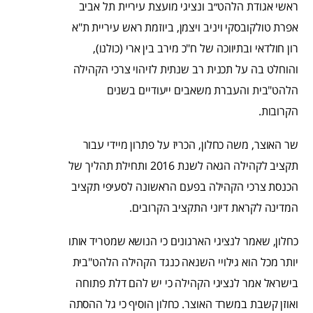
ראשי אגודת הלהט״ב ונציגי מועצת עיריית תל אביב
אפרת טולקובסקי ויניב ויצמן, ביוזמת ראש עיריית ת"א
רון חולדאי ובתיווכה של ח"כ מירב בין ארי (כולנו),
והוחלט בה על תכנית רב שנתית לזיהוי צרכי הקהילה
הלהט"בית והעברת משאבים ייעודיים בשנים
הקרובות.
שר האוצר, משה כחלון, הכריז על פתרון מיידי עבור
תקציב לקהילה הגאה לשנת 2016 ותחילת תהליך של
הכנסת צרכי הקהילה בפעם הראשונה לסעיפי תקציב
המדינה לקראת דיוני התקציב הקרובים.
כחלון, שאמר לנציגי הארגונים כי הנושא שמטריד אותו
יותר מכל הוא גילויי השנאה כנגד הקהילה הלהט"בית
בישראל אמר לנציגי הקהילה כי יש להם דלת פתוחה
ואוזן קשבת במשרד האוצר. כחלון הוסיף כי גל ההסתה