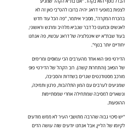
הבדל נוסף הוא בקהל. "אם בת"א הקהל שמגיע
לצפות במופעי דראג יהיה ברובו להט"בי כאן זה לא
בהכרח המקרה", מסביר איתמר, "פה הכל עוד חדש
לאנשים וכמעט כל דבר שנביא מלהיב ומרגש וראשוני,
בעוד שבת"א יש אינפלציה של דראג עכשיו, פה אנחנו
יחודיים יותר בנוף".
הדירטי פופ הוא אחד מהערבים הכי עמוסים ומרימים
של הפאב (והתחרות קשה). רוב הקהל של הדירטי פופ
מורכב מסטודנטים שגרים בשדרות והסביבה,
שמגיעים לערבים עם המון התלהבות, פרגון ותמיכה,
ונשארים למסיבה שמתחילה אחרי שמסתיימות
ההופעות.
"יש סיכוי גבוה שהרבה מתושבי העיר לא ממש מודעים
לקיומו של הליין, אבל אנחנו יודעים שזה עושה הדים