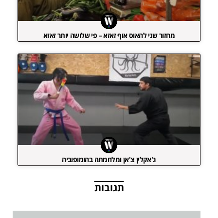
מחזור שני להאוס אוף זאזא – פי שלושה יותר זאזא
ג'אקלין צ'אן ומלחמתה בהומופוביה
תגובות