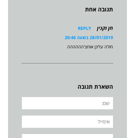
תגובה אחת
חן וקנין
REPLY
28/01/2019 בשעה 20:46
חולה עליכן אוחצ'הההההה
השארת תגובה
שם:
אימייל
אתר: