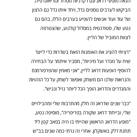
הגאה מופעי דראג עם רקדניות מסלול וכוריאוגרפיה.
הביקוש לערבים נוספים גדל, ויחד איתו גדל גם הרצון
של עוד ועוד אנשים להופיע בערבים הללו, בהם גם
נטע שלו, סטודנטית במסלול קולנוע, שהצטרפה
לצוות המוביל של הליין.
"רציתי להציג את האומנות הזאת בשדרות כדי לייצר
שיח על מגדר ועל מיניות", מסביר איתמר על הבחירה
להוסיף הופעות דראג לליין, "אני מאמין שהפרפורמנס
והנראות שלנו הם משחק ואפשר לשחק על כל הזהויות
והמגדרים והדראג הופך הכל ליותר נזיל ונגיש".
"כבר שנים שדראג זה חלק מהתרבות שלי ומהבילויים
שלי, ובייחוד דראג שקורה בפריפריה", מוסיפה נטע,
"מופע הדראג הראשון שהייתי בו היה בפאב קטן ליד
תחנת דלק באשקלון. אחרי זה גרתי כמה שנים בב"ש