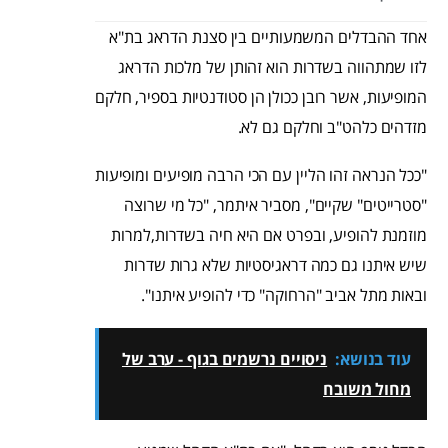
אחד ההבדלים המשמעותיים בין סצנת הדראג בת"א
לזו שמתהווה בשדרות הוא זהותן של מלכות הדראג
המופיעות, אשר רובן ככולן הן סטודנטיות בספיר, חלקם
מזדהים כלהט"ב וחלקם גם לא.
"ככל הנראה זהו הליין עם הכי הרבה מופיעים ומופיעות
"סטרייטים" שקיים", מסביר איתמר, "כל מי שרוצה
מוזמנת להופיע, ובפרט אם היא חיה בשדרות,למרות
שיש איתנו גם כמה דראגיסטיות שלא גרות שדרות
ובאות מתל אביב "הרחוקה" כדי להופיע איתנו".
עוד בנושא:
ניסויים נרשמים בגוף - ערב של
מחול משובח