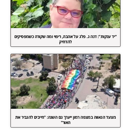
"יד ענקות": דנה ג. פלג על אהבה, ריפוי ומה שקורה כשמפסיקים
להדחיק
מצעד הגאווה במצפה רמון ייערך גם השנה: "חייבים להגביר את
האור"