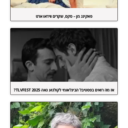
פאקינג מן – סקס, שקרים ווידאו ארט
אז מה רואים בפסטיבל הבינלאומי לקולנוע גאה TLVFEST 2025?