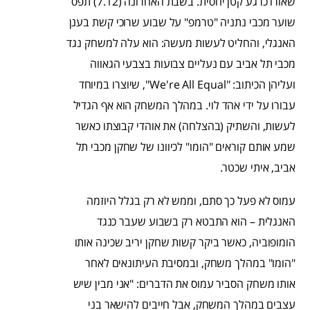
שאורו כרגע קטן יחסית. בשבת האחרונה (7.12) תפס
שוער מכבי נתניה "טרמפ" על שבוע שרוכי קשת בענן
האנגלי, והחליט לעשות מעשה: הוא עלה למשחק נגד
מכבי תל אביב עם נעליים צבועות בצבעי הגאווה
ועליהן הכיתוב: "We're All Equal", שיוצרו במיוחד
עבורו על ידי אהד לוי. במהלך המשחק הוא אף הגדיל
לעשות, והשתיק (בהצלחה) את אוהדי קבוצתו כאשר
שמע אותם קוראים "הומו" לכיוונו של שחקן מכבי תל
אביב, איתי שכטר.
עמוס לא פעל כך סתם, וממש לא רק בגלל היוזמה
האנגלית – הוא התבטא רק בשבוע שעבר כנגד
הומופוביה, כאשר ביקר קשות שחקן יריב שכינה אותו
"הומו" במהלך משחק, ובמסיבת העיתונאים לאחר
אותו משחק הסביר עמוס את הדברים: "אני מבין שיש
עצבים במהלך המשחק, אבל חייבים להישאר בני