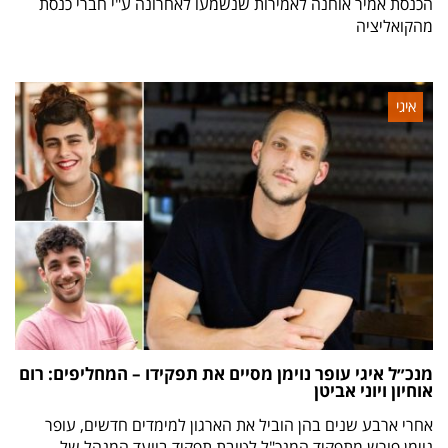
הכנסת אמיר אוחנה לאמירות שנשמעו לאחרונה ע"י חברי כנסת
מהקואליציה
איגי
מנכ״ל איגי עופר נוימן מסיים את תפקידו – המחליפים: רום
אוחיון ויוני אביטן
אחרי ארבע שנים בהן הוביל את הארגון למימדים חדשים, עופר
נוימן פורש מתפקיד המנכ"ל לטובת תפקיד בוועד המנהל של