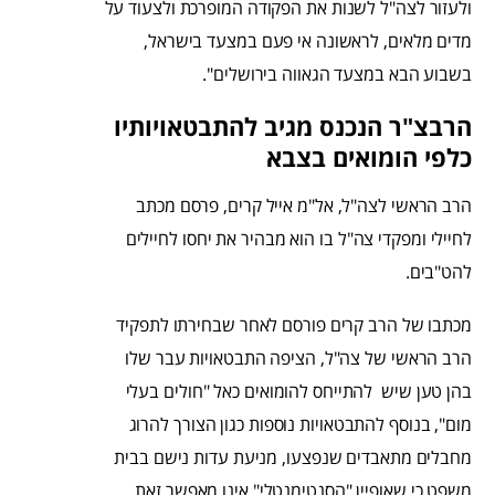
ולעזור לצה"ל לשנות את הפקודה המופרכת ולצעוד על
מדים מלאים, לראשונה אי פעם במצעד בישראל,
בשבוע הבא במצעד הגאווה בירושלים".
הרבצ"ר הנכנס מגיב להתבטאויותיו
כלפי הומואים בצבא
הרב הראשי לצה"ל, אל"מ אייל קרים, פרסם מכתב
לחיילי ומפקדי צה"ל בו הוא מבהיר את יחסו לחיילים
להט"בים.
מכתבו של הרב קרים פורסם לאחר שבחירתו לתפקיד
הרב הראשי של צה"ל, הציפה התבטאויות עבר שלו
בהן טען שיש להתייחס להומואים כאל "חולים בעלי
מום", בנוסף להתבטאויות נוספות כגון הצורך להרוג
מחבלים מתאבדים שנפצעו, מניעת עדות נישם בבית
משפט כי שאופיין "הסנטימנטלי" אינו מאפשר זאת,