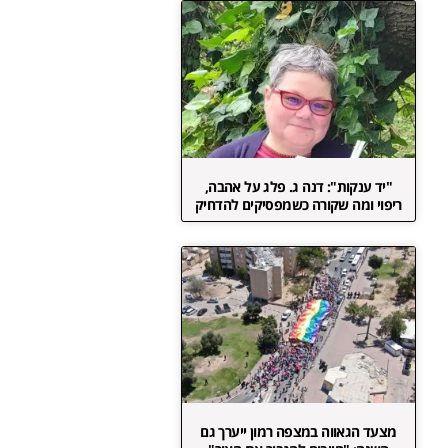
"יד ענקות": דנה ג. פלג על אהבה,
ריפוי ומה שקורה כשמפסיקים להדחיק
מצעד הגאווה במצפה רמון ייערך גם