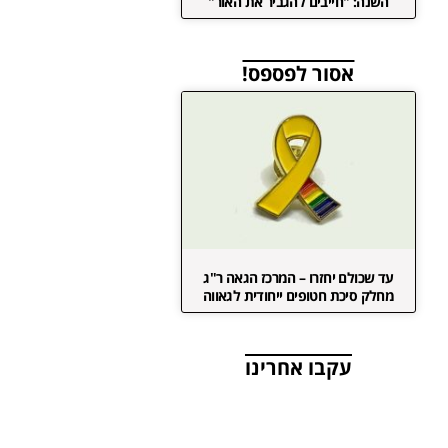
השנה: "חייבים להגביר את האור"
אסור לפספס!
עד שכולם יחזרו – המרכז הגאה ר"ג
מחלק סיכת חטופים ייחודית לגאווה
עקבו אחרינו