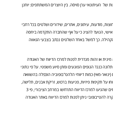
ת של העיתונאי ערן סויסה. בין היוצרים המשתתפים: יוחנן
צות, מודעות, עיתונים, אתרים, שידורים ושלטים בכל רחבי
 אישי, הנועד להציג כי על אף שהחברה התקדמה ביחסה
הקהילה. כך למשל באחד השלטים נכתב בצבעי הגאווה
מינית או זהות מגדרית לפנות למרכז הדיווח של האגודה
תלונה כנגד הגופים הפוגעים ומתן סיוע משפטי. על פי נתוני
ינואר-מאי) כמות דיווחי הלהט"בופוביה הוכפלה בהשוואה
על תקיפות פיזיות, פגיעות ברכוש, זריקת אבנים, תלישה,
שריפה וחטיפה של דגלי גאווה וניפוץ חלונות. כשליש מכלל הדיווחים שהגיעו למרכז הדיווח התרחשו במרחב הציבורי, פי 3
יווח וקבלת סיוע בכל מקרה להט״בופובי ניתן לפנות למרכז הדיווח באתר האגודה