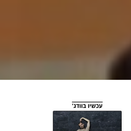
עכשיו בוודג'