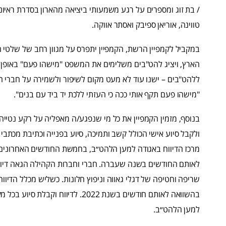
/ בת זוג ומספרים על רגע משמעותי ביציאה מהארון בסדרת ראיונו
טווינה, אוריאן ספיבק ואסתר אווקה.
במקביל לקמפיין הרשת, הקמפיין יתפרס על מגוון רחב של שלטי חו
הארץ, ויציג להט"בים משלימים את המשפט "מישהו פעם" באופן
ללהט"בים – ישנו עוד לא מעט מקום לשיפור ולשמירה על חברי 
"מישהו פעם תקף אותי ככה כי העזתי ללכת יד ביד עם בנים".
בנוסף, מזמין הקמפיין את כל מי שנפגע/ה מאפליה על רקע נטייה 
ולקבל סיוע אישי הכולל קשב ותמיכה, סיוע בפנייה וכתיבת מכתבי 
מרכז הדיווח באגודה למען הלהט״ב, בחמשת החודשים האחרונים (
לאותם החודשים בשנה שעברה. חברי וחברות הקהילה הגאה דיווחו 
בהשוואה לאותם חודשים בשנת 2022. לד
למען הלהט״ב.