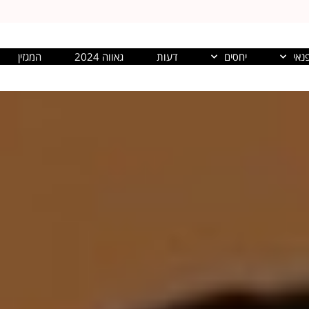
נאי
יחסים
דעות
גאווה 2024
המגזין