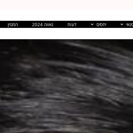
נאי
יחסים
דעות
גאווה 2024
המגזין