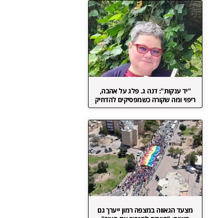
"יד ענקות": דנה ג. פלג על אהבה,
ריפוי ומה שקורה כשמפסיקים להדחיק
מצעד הגאווה במצפה רמון ייערך גם