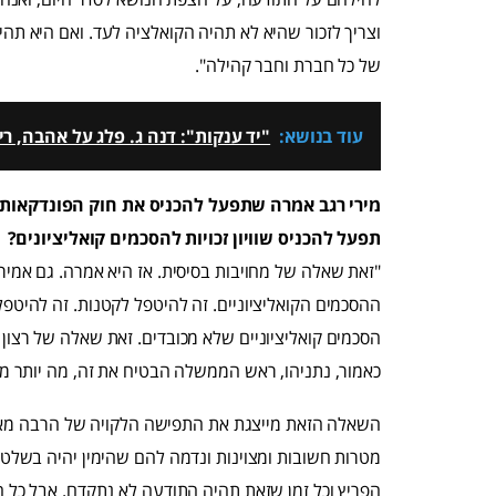
וצריך לזכור שהיא לא תהיה הקואלציה לעד. ואם היא תהי
של כל חברת וחבר קהילה".
עוד בנושא:
"יד ענקות": דנה ג. פלג על אהבה, 
מירי רגב אמרה שתפעל להכניס את חוק הפונדקאות 
תפעל להכניס שוויון זכויות להסכמים קואליציונים?
"זאת שאלה של מחויבות בסיסית. אז היא אמרה. גם אמיר 
ההסכמים הקואליציוניים. זה להיטפל לקטנות. זה להיטפל
הסכמים קואליציוניים שלא מכובדים. זאת שאלה של רצון פו
כאמור, נתניהו, ראש הממשלה הבטיח את זה, מה יותר מ
השאלה הזאת מייצגת את התפישה הלקויה של הרבה מאד 
מטרות חשובות ומצוינות ונדמה להם שהימין יהיה בשלטו
הפריץ וכל זמן שזאת תהיה התודעה לא נתקדם. אבל כל הר