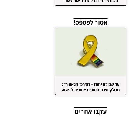
השנה: "חייבים להגביר את האור"
אסור לפספס!
עד שכולם יחזרו – המרכז הגאה ר"ג
מחלק סיכת חטופים ייחודית לגאווה
עקבו אחרינו