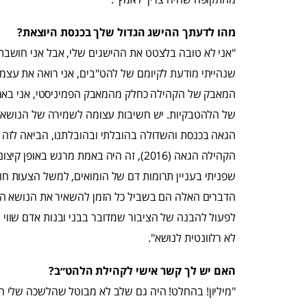
מהו לדעתך ההישג הגדול שלך בכנסת היוצאת?
"אני לא טובה בלצטט את ההישגים שלי, אבל אני חושבת ש
שנהייתי מודעת לקיומם של להט"בים, אני רואה את עצמ
המאבק של הקהילה כחלק מהמאבק הפמיניסטי, אני באמ
של הלהטבקיות. יש חשיבות עצומה לשמירה של הנושא בת
הגאה בכנסת והשדולה בהובלתי ובהובלתנו, הביאה לזה של
הקהילה הגאה (2016), זה היה באמת מרגש ב
שפניתי בעניין תרומות דם של הומואים, למשל הצעות חוק 
הדברים האלה הם בשביל כל הזמן להשאיר את הנושא הזה 
לפעול להבנה של הציבור שמדובר בבני ובנות אדם שווי ו
לא רלוונטית לנושא".
האם יש לך קשר אישי לקהילת הלהט״ב?
"מיליון! בהחלט! היה גם שלב לא מבוטל שהלשכה שלי הי