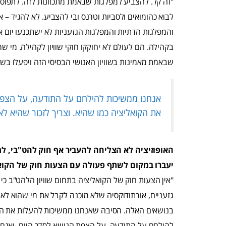
"זה קל. להצביע למפלגות שבאמת מתכוונות לזה. לתפוס
לבוא כהומואים ולסביות וטרנס ובי להצביע. לא להגיד – אוק
והמפלגות הדתיות והמפלגות הגזעניות לא ישתכנעו יום
בקהילה. הם לעולם לא יחוקקו חוקי שוויון לקהילה. מי 
שבאמת מאמינות בשוויון האנושי הבסיסי הזה ויפעלו בשב
אנחנו ממשיכות להילחם על התודעה, על הצפת 
את הקואליציה כמו שהיא. וצריך לזכור שהיא ל
האופוזיציה לא הצליחה להעביר אף חוק להט"בי,
למ
יעברו במקום לשתף פעולה עם הצעות חוק של הקוא
"אין הצעות חוק של הקואליציה בתחום שוויון הלהט"ב כי
גזעניים, אורתודוקסיה שלא מוכנה לקבל את מי שהוא לא 
בנושאים האלה. הסיבה שאנחנו ממשיכות להעלות את הצ
להילחם על התודעה, על הצפת הנושא לסדר היום, ואנחנו