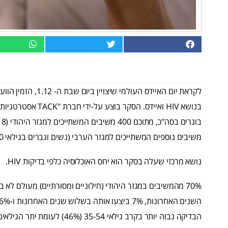
לקראת יום האיידס הע
משיבים נוספים המשתייכים למגזר הערבי (נשים וגברים בגילאי 18-40).
נושא מרכזי שעלה בסקר הוא יחס האוכלוסיה כלפי בדיקות HIV.
הבדיקה גבוה יותר בקרב גילאי 35-54 (46%) לעומת יתר הגילאים (בגילאי 18-34- 27% ובגילאי 55+ 12%).