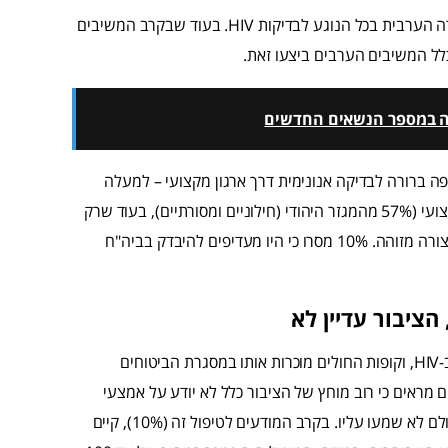
הסקר מצביע על פער משמעותי ביותר בין החברה היהודית לחברה הערבית בכל הנוגע לבדיקות HIV. בעוד שבקרב המשיבים
ה למיקום ביצוע בדיקת HIV, קיימת העדפה ברורה לבדיקה אנונימית דרך ארגון מקצועי – למעלה
ממחצית מהציבור מעדיף להיבדק בצורה אנונימית, דרך ארגון מקצועי (57% מהמגזר היהודי (חילוניים ומסורתיים), בעוד שרק
שליש (33%) מהמגזר היהודי יעדיפו להיבדק דרך קופת החולים בצורה מזוהה. 10% מסרו כי היו מעדיפים להיבדק בביה"ח
ציבור עדיין לא
בספטמבר 2017 אושר בישראל ה-PrEP טיפול המונע הידבקות ב-HIV, וקופות החולים מוכרות אותו במסגרת הביטוחים
פחות על 300 ₪ בחודש. הנתונים מראים כי רוב מוחץ של הציבור כלל לא יודע על אמצעי
המניעה הנוסף, כאשר 90% מכלל המשיבים (יהודים וערבים) מעולם לא שמעו עליו. בקרב המודעים לטיפול זה (10%), קיים