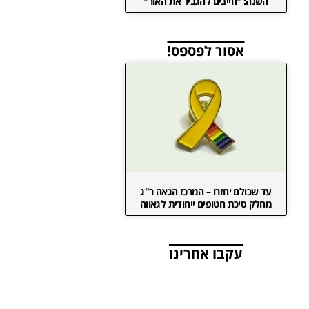
השנה: "חייבים להגביר את האור"
אסור לפספס!
עד שכולם יחזרו – המרכז הגאה ר"ג
מחלק סיכת חטופים ייחודית לגאווה
עקבו אחרינו