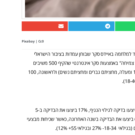
Pixabay
|
Cc0
ולמי שיצויין ביום שבת ה- 1.12, הזמין הוועד למלחמה באיידס סקר שבוחן עמדות בציבור הישראלי
בנושא HIV ואיידס. הסקר בוצע על-ידי חברת "TACK אסטרטגיות צמיחה" באמצעות סקר אינטרנטי שהקיף 500 משיבים
בוגרים בסה"כ, מתוכם 400 משיבים המשתייכים למגזר היהודי (18 ומעלה, מחציתם גברים ומחציתם נשים) ולראשונה, 100
70% מהמשיבים במגזר היהודי (חילוניים ומסורתיים) מעולם לא ביצעו בדיקה לגילוי הנגיף, 17% ביצעו את הבדיקה ב-5
השנים האחרונות, 7% ביצעו אותה בשלוש שנים האחרונות ו-6% ביצעו את הבדיקה בשנה האחרונה, כאשר שכיחות מבצעי