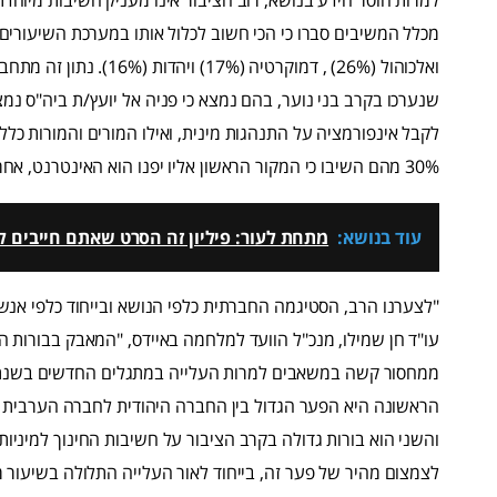
ואלכוהול (26%) , דמוקרטי
שנערכו בקרב בני נוער, בהם נמצא כי פניה אל יועץ/ת ביה"ס נ
לקבל אינפורמציה על התנהגות מינית, ואילו המורים והמורות כלל 
30% מהם השיבו כי המקור הראשון אליו יפנו הוא האינטרנט, אחריו החברים (21%) ולאחר מכן ההורים (18%).
עוד בנושא:
מתחת לעור: פיליון זה הסרט שאתם חייבים לר
הראשונה היא הפער הגדול בין החברה היהודית לחברה הערבית ב
והשני הוא בורות גדולה בקרב הציבור על חשיבות החינוך למיניו
לצמצום מהיר של פער זה, בייחוד לאור העלייה התלולה בשיעור 