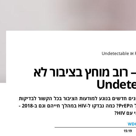
ם האיידס העולמי 2018 – רוב מוחץ בציבור לא
נים חדשים בנוגע למודעות הציבור בכל הקשור לבדיקות
HIV וחיים עם HIV | כמה אחוזים מהציבור שמעו על טיפול הPrEP? כמה נבדקו ל-HIV במהלך חייהם וגם ב-2018 -
HIV?
15:19