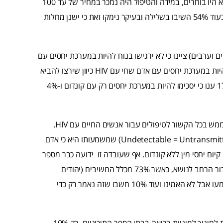
כמעט שוויון בין אילו שהיו בוחרים להשתמש בטיפול לבין אילו שלא היו בוחרים, במידה והטיפול היה נמכר במחיר של עד 100
₪ (46% השיבו בחיוב ובעיקר נימקו זאת כי זה יוריד את החרדות בעוד 54% השיבו בשלילה ובעיקר נימקו זאת כי ישנן מחלות
 כ-80% מכלל המשיבים (יהודים וערבים) ציינו כי לא ירגישו בנוח להיות במערכת יחסים עם
אדם שחי עם HIV. רבע מכלל המשיבים ענו כי לא ירגישו בנוח להיות במערכת יחסים עם אדם שחי עם HIV כיוון שירצו להביא
ילדים לעולם. בנוסף, 54% ענו כי לא ירגישו בנוח באופן כללי, 17% ענו כי יסכימו להיות במערכת יחסים רק עם קונדום ו-4%
לצד ההתקדמות באמצעי המניעה, קיימת התפתחות רפואית של ממש בכל הקשור לטיפולים עבור אנשים החיים עם HIV.
הוועד למלחמה באיידס הצטרף לקמפיין העולמי של Undetectable = Untransmittable) U=U) שמשמעותו היא כי אדם
ק בעת קיום יחסי מין ללא קונדום. אף שעובדה זו ידועה כבר מספר
שנים מבחינה מחקרית ורפואית, קיימת מודעות נמוכה בקרב הציבור הרחב לנושא, כאשר 73% מכלל המשיבים (יהודים
וערבים) טענו שמעולם לא שמעו על נושא זה, 17% הצהירו כי שמעו אבל לא האמינו ועוד 10% חשבו שזה נאמר רק כדי
למרות חוסר הידע בנושא, רוב הציבור אינו מעניק חשיבות מיוחדת לחינוך למיניות בריאה בבתי הספר התיכוניים. רק 10%