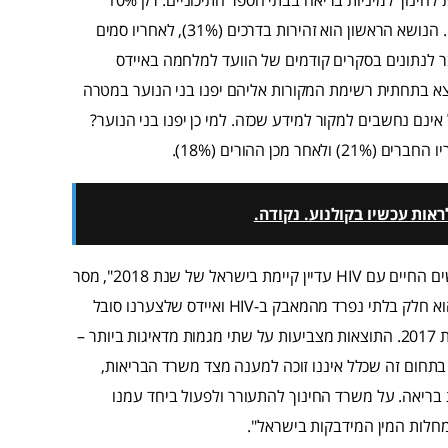
מכלל המשיבים סברו כי הכי חשוב לכלול אותו במערכת השיעורים. הנושא הראשון הוא זהירות בדרכים (31%), לאחריו סמים
ה (17%) ויהדות (16%). נתון זה מתחבר לנתונים בסקרים קודמים של הוועד למלחמה באיידס
מצא בתחתית רשימת המקורות אליהם יפנו בני הנוער במטרה
אינם נחשבים למקור למידע שכזה. למי כן יפנו בני הנוער?
אות עכשיו בקולנוע. נקודה.
"לצערנו הרב, הסטיגמה החברתית כלפי הנושא ובייחוד כלפי אנשים החיים עם HIV עדיין קיימת בישראל של שנת 2018", מסר
עו"ד חן שמילו, מנכ"ל הוועד למלחמה באיידס, "המאבק בבורות הוא חלק בלתי נפרד מהמאבק ב-HIV ואיידס שלצערנו סובל
ממחסור קשה במשאבים למרות העלייה במתגלים החדשים בשנת 2017. התוצאות מצביעות על שתי מגמות מדאיגות ביותר –
תחום זה שכלל איננו זוכה למענה מצד משרד הבריאות,
ת בריאה. על משרד החינוך להתעורר ולפעול ביחד עמנו
מחלות המין המידבקות בישראל".