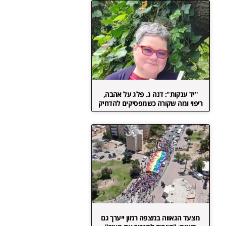
"יד ענקות": דנה ג. פלג על אהבה,
ריפוי ומה שקורה כשמפסיקים להדחיק
מצעד הגאווה במצפה רמון ייערך גם