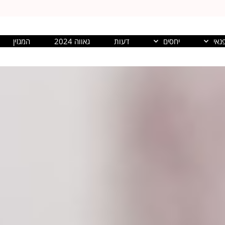
נאי
יחסים
דעות
גאווה 2024
המגזין