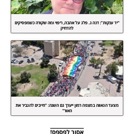
"יד ענקות": דנה ג. פלג על אהבה, ריפוי ומה שקורה כשמפסיקים
להדחיק
מצעד הגאווה במצפה רמון ייערך גם השנה: "חייבים להגביר את
האור"
אסור לפספס!