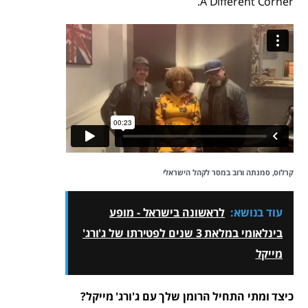
A Different Corner.
קרלוס, סמנתה ורוב במסר לקהל הישראלי
עוד בנושא:
לראשונה בישראל - מופע
בינלאומי במלאת 3 שנים לפטירתו של ג'ורג'
מייקל
כיצד ומתי התחיל הרומן שלך עם ג'ורג' מייקל?