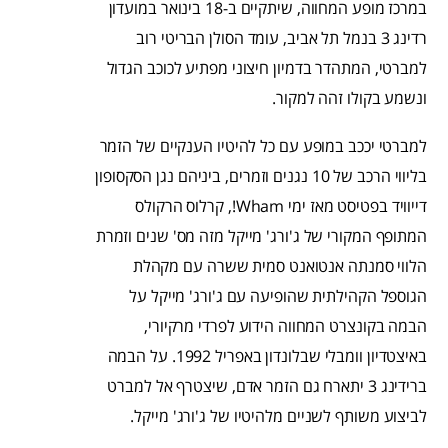
במרכז מופע המחווה, שיתקיים ב-18 בינואר במועדון
רדינג 3 בנמל תל אביב, עומד הסולן הבריטי רוב
למברטי, המתהדר בדמיון חיצוני מפתיע לכוכב הגדול
ונשמע בקולו זהה למקור.
למברטי יככב במופע עם כל להיטיו הענקיים של הזמר
בליווי הרכב של 10 נגנים וזמרים, ביניהם נגן הסקסופון
דייוויד בפטיסט מאז ימי Wham!, קרלוס הרקולס
המתופף המקורי של ג'ורג' מייקל מזה מס' שנים וזמרת
הלווי סמנתה אנטואנט סמית ששרה עם מקהלת
הגוספל הקהילתית שהופיעה עם ג'ורג' מייקל על
הבמה בקונצרט המחווה הידוע לפרדי מרקיורי,
באיצטדיון וומבלי שבלונדון באפריל 1992. על הבמה
ברידינג 3 יתארח גם הזמר אדם, שיצטרף אל למברט
לביצוע משותף לשניים מלהיטיו של ג'ורג' מייקל.