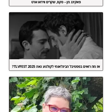
פאקינג מן – סקס, שקרים ווידאו ארט
אז מה רואים בפסטיבל הבינלאומי לקולנוע גאה TLVFEST 2025?