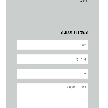
להיראות!
השארת תגובה
שם:
אימייל
אתר:
תגובה