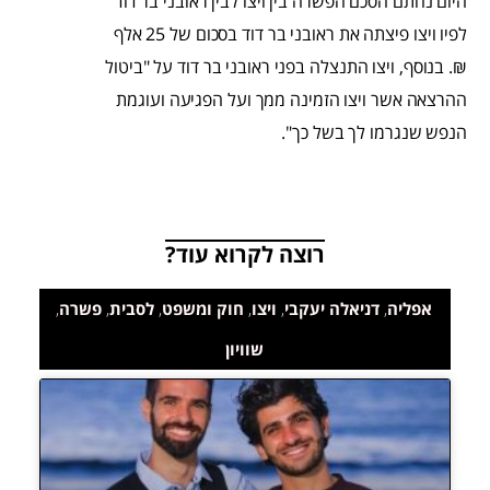
היום נחתם הסכם הפשרה בין ויצו לבין ראובני בר דוד
לפיו ויצו פיצתה את ראובני בר דוד בסכום של 25 אלף
₪. בנוסף, ויצו התנצלה בפני ראובני בר דוד על "ביטול
ההרצאה אשר ויצו הזמינה ממך ועל הפגיעה ועוגמת
הנפש שנגרמו לך בשל כך".
רוצה לקרוא עוד?
אפליה
,
דניאלה יעקבי
,
ויצו
,
חוק ומשפט
,
לסבית
,
פשרה
,
שוויון