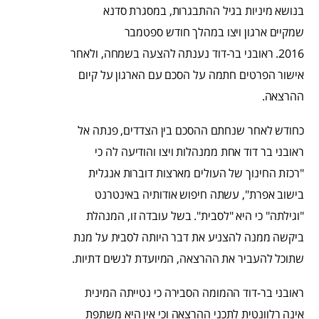
בנושא מיניות בגיל ההתבגרות, במסגרת סדנא
שמקיים ארגון ויצו במהלך חודש ספטמבר
2016. ראובני בר-דוד נענתה להצעה בשמחה, ולאחר
אישור הפרטים חתמה על הסכם עם הארגון על קיום
ההרצאה.
כחודש לאחר שנחתם ההסכם בין הצדדים, פנתה אל
ראובני בר דוד אחת ממנהלות ויצו והודיעה לה כי
"רכזת החינוך של העולים מארצות דוברות אנגלית
בישוב אפרת", עשתה חיפוש אודותיה באינטרנט
"וגילתה" כי היא "לסבית". בשל עובדה זו, המנהלת
ביקשה ממנה להצניע את דבר היותה לסבית על מנת
שתוכל להעביר את ההרצאה, המיועדת לנשים דתיות.
ראובני בר-דוד ההמומה הסבירה כי נטייתה המינית
אינה רלוונטית לתכני ההרצאה וכי אין היא משתפת