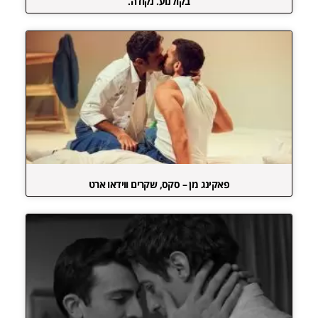
בקולנוע. נקודה.
פאקינג מן – סקס, שקרים ווידאו ארט