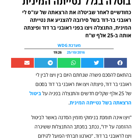
בוטלה בגלל נטייתה המינית
כחודשיים לאחר שביטלה את הרצאתה של עו"ס לי
ראובני בר-דוד בשל סירובה להצניע את נטייתה
המינית, התנצלה ויצו בפני ראובני בר דוד ופיצתה
אותה ב-25 אלף ש"ח
מערכת WDG
19:26
25/10/2016
בהתאם להסכם פשרה שנחתם היום בין ויצו לבין לי
ראובני בר דוד, פיצתה ויצו את ראובני בר דוד בסכום
של 25 אלף שקלים חדשים והתנצלה בפניה על
ביטול
הרצאתה בשל נטייתה המינית
.
"ויצו אינה תומכת בנימוקי מזמין הסדנה באשר לביטול
ההזמנה על ידו", נכתב במכתב ההתנצלות ששיגרה
ויצו לראובני בר דוד, "כארגון חברתי הפועל לקידום