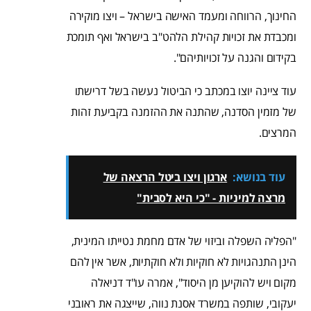
החינוך, הרווחה ומעמד האישה בישראל – ויצו מוקירה
ומכבדת את זכויות קהילת הלהט"ב בישראל ואף תומכת
בקידום והגנה על זכויותיהם".
עוד ציינה יוצו במכתב כי הביטול נעשה בשל דרישתו
של מזמין הסדנה, שהתנה את ההזמנה בקביעת זהות
המרצים.
עוד בנושא:
ארגון ויצו ביטל הרצאה של
מרצה למיניות - "כי היא לסבית"
"הפליה השפלה וביזוי של אדם מחמת נטייתו המינית,
הינן התנהגויות לא חוקיות ולא חוקתיות, אשר אין להם
מקום ויש להוקיען מן היסוד", אמרה עו"ד דניאלה
יעקובי, שותפה במשרד אסנת נווה, שייצגה את ראובני