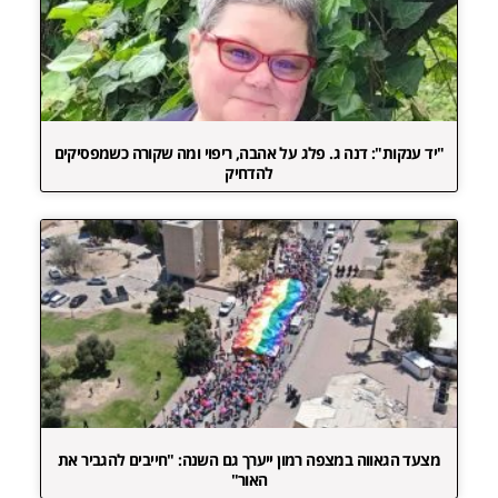
"יד ענקות": דנה ג. פלג על אהבה, ריפוי ומה שקורה כשמפסיקים
להדחיק
מצעד הגאווה במצפה רמון ייערך גם השנה: "חייבים להגביר את
האור"