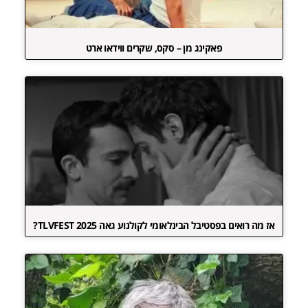
פאקינג מן – סקס, שקרים ווידאו ארט
אז מה רואים בפסטיבל הבינלאומי לקולנוע גאה TLVFEST 2025?