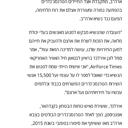
ארה"ב, מתקבלת אצל החיילים הטרנסג'נדרים
בהפתעה גמורה ומעוררת אצלם את רוח הלחימה,
הפעם נגד נשיא ארה"ב.
"העובדה שהנשיא מבקש למנוע מאנשים בעלי יכולת
מלאה, את הזכות לשרת את ארצם ולהעניק את חייהם
למען החירויות שלנו, עושה למדינה הזאת עוול", אמר
סמל לוגן אירלנד בראיון לבטאון חיל האוויר האמריקאי
AirForce Times, "אני אישית הייתי שמח לפגוש את
הנשיא כדי שאוכל לספר לו על עצמי ועל 15,500 אנשי
השירות הטרנסג'נדרים המשרתים בכבוד ונלחמים
עכשיו על חירויותיהם ועל ארצם".
אירלנד, ששירת כאיש כוחות הבטחון בקנדהאר,
אפגניסטן, הפך לאחד הטרנסג'נדרים הבולטים בצבא
ארה"ב מאז ששיתף את סיפורו בפומבי בשנת 2015,