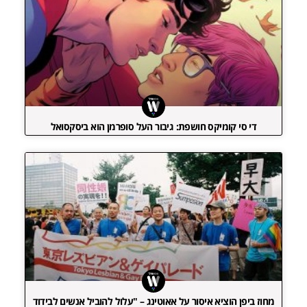
די סי קומיקס חושפת: גיבור העל סופרמן הוא ביסקסואל
מחוז ביפן הוציא איסור על אאוטינג – "עלול להוביל אנשים לבידוד