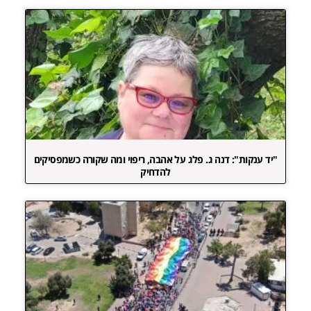
"יד ענקות": דנה ג. פלג על אהבה, ריפוי ומה שקורה כשמפסיקים
להדחיק