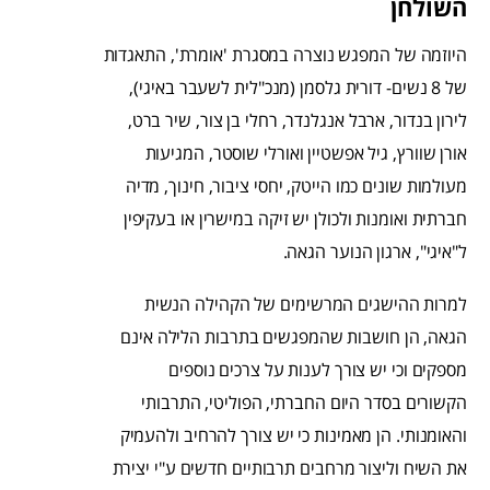
השולחן
היוזמה של המפגש נוצרה במסגרת 'אומרת', התאגדות
של 8 נשים- דורית גלסמן (מנכ"לית לשעבר באיגי),
לירון בנדור, ארבל אנגלנדר, רחלי בן צור, שיר ברט,
אורן שוורץ, גיל אפשטיין ואורלי שוסטר, המגיעות
מעולמות שונים כמו הייטק, יחסי ציבור, חינוך, מדיה
חברתית ואומנות ולכולן יש זיקה במישרין או בעקיפין
ל"איגי", ארגון הנוער הגאה.
למרות ההישגים המרשימים של הקהילה הנשית
הגאה, הן חושבות שהמפגשים בתרבות הלילה אינם
מספקים וכי יש צורך לענות על צרכים נוספים
הקשורים בסדר היום החברתי, הפוליטי, התרבותי
והאומנותי. הן מאמינות כי יש צורך להרחיב ולהעמיק
את השיח וליצור מרחבים תרבותיים חדשים ע"י יצירת