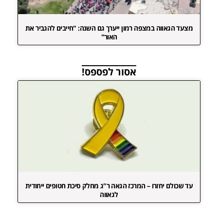
מצעד הגאווה במצפה רמון ייערך גם השנה: "חייבים להגביר את
האור"
אסור לפספס!
עד שכולם יחזרו – המרכז הגאה ר"ג מחלק סיכת חטופים ייחודית
לגאווה