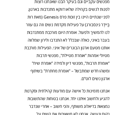
מפגשים עקביים וגם בעיקר הבנו שאנחנו רוצות
לפנות לנשים בקהילה שלאו דווקא מתנדבות בארגון.
לפני שנתיים היינו בין זוכות פרס Genesis (מאת רות
בֶּיידֶר גינסבורג) על פעילות מקדמת נשים וזה גם עוזר
לנו להמשיך ולפעול. אומרת היום מורכבת ממתנדבות
בעבר באיגי, כאלה שבכלל לא התנדבו ולירון שמלווה
אותנו מטעם ארגון הבוגרים של איגי. הפעילות מורכבת
מטיולי אמהות "אומרת מטיילת", מפגשי תרבות
"אומרת תרבות", מפגשי דיון ולמידה "אומרת שיח"
ומשהו חדש שמתבשל – "אומרת מחתרת" בשיתוף
ארגון נשים לוט"ם.
אנחנו מזמינות כל אישה עם מודעות קהילתית וסקרנות
להגיע ולחשוב איתנו יחד. אנחנו בטוחות שהתשובות
נמצאות בדיאלוג משותף, והכי חשוב – אחרי שנדבר
נקום ונעשה, אנחנו לא משאירות את השיח על