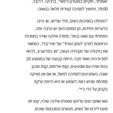
'אומרת', יתקיים במועדון ה"פאי", ברביעי, 13/11,
19:00, וימשיך למסיבה קווירית מלאה בגאווה.
"התחלנו במסיבות נשים, מידי שלישי, אז היינו
בלעדיות ויחידות, מן הסתם היום יש הרבה יותר,
התחלתי עם מאה בנות", סיפרה אילנה שירזי במסגרת
הראיונות לסרט "הזמן הוורוד" של יאיר קידר, המתאר
את גילגולה של הקהילה הגאה, "אז בתל אביב, להיות
לסבית היה מאוד חבוי, הייתה קבוצה של בממוצע 20
בנות שהיו עם אופנועים, קצת אלימות, קצת סגנון
שונה. כשמגיעים למסיבה למשל, אז אם אין מוזיקה
מסוימת שהיא רוצה לשמוע אז היא הייתה זורקת
בקבוק על הדי ג'יי".
מאז אותם ימים עליהם מספרת אילנה שירזי, קמו לא
מעט ליינים של נשים, מגוונים ובסגנונות שונים.