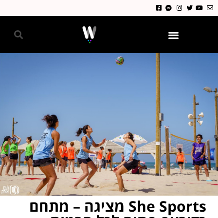
גאווה 2024
She Sports מציגה – מתחם