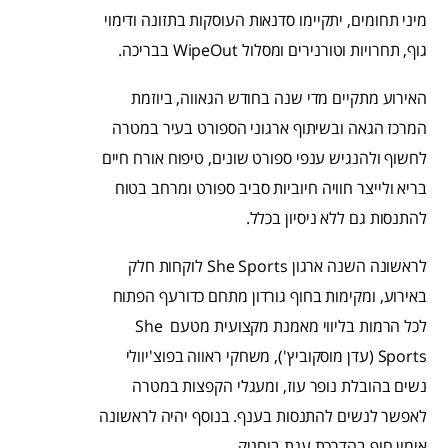
מיני תחומים, יתקיימו סדנאות העוסקות בתזונה ודימוי
גוף, תחרויות וטורנירים ומסלול WipeOut בבריכה.
האירוע מתקיים מדי שנה בחודש הגאווה, ביוזמת
המרכז הגאה ובשיתוף ארגוני הספורט בעיר במטרה
לחשוף ולהנגיש ענפי ספורט שונים, טיפוח אורח חיים
בריא ולייצר חוויה חיוביות סביב ספורט ומרחב בטוח
להתנסות גם ללא ניסיון בכלל.
לראשונה השנה ארגון She Sports לוקחות חלק
באירוע, ומקימות בחוף גורדון מתחם כדורעף הפתוח
לכל הרמות בליווי מאמנת מקצועית מטעם She
Sports (עדן מוסקוביץ'), משחקי ראווה בפוצ'יוולי
נשים בהובלת נופר עוז, ומעגלי הקפצות במטרה
לאפשר לנשים להתנסות בענף. בנוסף יהיה לראשונה
אימון חוף בהדרכת ענת בוחניק.