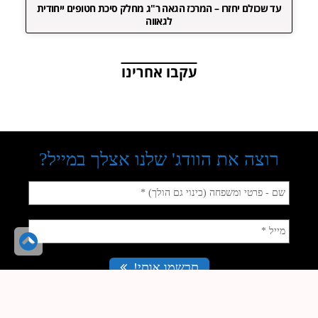
עד שכולם יחזרו – המרכז הגאה ר"ג מחלק סיכת חטופים ייחודית
לגאווה
עקבו אחרינו
גל
לר
הע