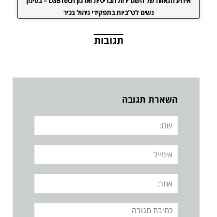
אירוע הגאווה של השגרירות הבריטית וארגון LGBTech – בסימן
נשים לט"ביות בתפקידי ניהול בכיר
תגובות
השארת תגובה
שם:
אימייל
אתר:
תגובה