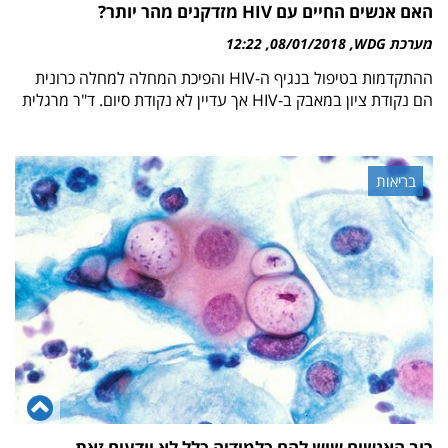
האם אנשים החיים עם HIV מזדקנים מהר יותר?
מערכת WDG
08/01/2018
12:22
ההתקדמות בטיפול בנגיף ה-HIV והפיכת המחלה למחלה כרונית
הם נקודת ציון במאבק ב-HIV אך עדיין לא נקודת סיום. ד"ר מרגלית
בריאות
גל
לר
רוב האנשים שיש להם כלמידיה כלל לא יודעים זאת