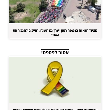
מצעד הגאווה במצפה רמון ייערך גם השנה: "חייבים להגביר את
האור"
אסור לפספס!
עד שכולם יחזרו – המרכז הגאה ר"ג מחלק סיכת חטופים ייחודית