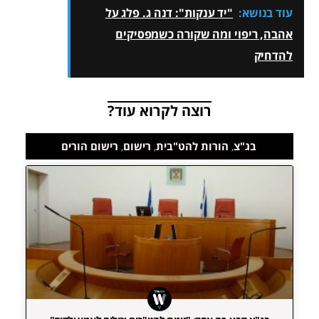
עוד בנושא:
"יד ענקות": דנה ג. פלג על
אהבה, ריפוי ומה שקורה כשמפסיקים
להדחיק
רוצה לקרוא עוד?
בג"צ
,
הורות להט"בית
,
רישום
,
רישום הורים