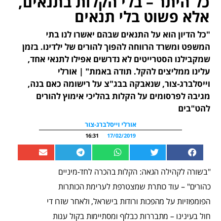
כל היתר – בלי הקלות בתנאים,
אלא פשוט בלי תנאים
"כל הדיון הוא על התנאים שבהם יאשרו לנו בתי
המשפט ומשרד הרווחה להפוך להורים של ילדינו. בזמן
שמקבילנו הסטרייטים לא נדרשים אפילו לתנאי אחד,
עלינו ממליצים להקל. תודה באמת" | אורלי
וייסלברג-צור, שנאבקה בבג"צ על רישומה כאם בנה,
מגיבה לפרסומים על הקלות בהליכי אימוץ להורים
להט"בים
אורלי וייסלברג-צור
16:31
17/02/2019
"בשורה לקהילה הגאה: הקלות בהכרה לחד-מיניים
כהורים" – עוד כותרת שמצטרפת לערימת הכותרות
הפומפוזיות על מהפכות ורודות בישראל, ולאחר שזרו די
חול בעינינו – מתבררות כבלוף ומסתיימות בקול ענות