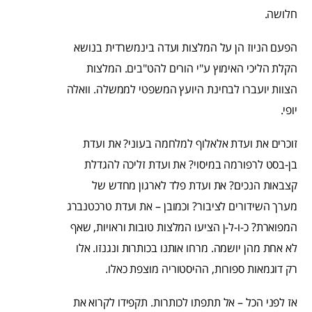
חלושה.
הפעם הניוז הן על המלצות ועדה בינמשרדית בנושא
הקלת הליכי האימוץ ע"י הורים להט"בים. המלצות
הצוות יועברו לבחינת היועץ המשפטי לממשלה. וואלה
יופי.
זוכרים את ועדת אלאלוף למלחמה בעוני? את ועדת
בן-בסט לרפורמה במיסוי? את ועדת זליכה להגדלת
קצבאות הנכים? את ועדת פלד לארגון מחדש של
מערך השידורים לציבור? וכמובן – את ועדת טרכטנברג
המפוארת? כ-ו-ל-ן הציעו המלצות טובות וראויות, שאף
לא אחת מהן יושמה. מרחו אותנו בכותרות ונגנזו. אלו
רק דוגמאות ספורות, ההיסטוריה מוצפת כאלו.
אז לפני הכל – אל תתפתו לכותרות. תקפידו לקרוא את