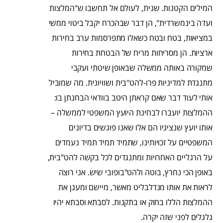
המילים הקטנות. שנית, לעולם אל תחשבו ש"המלצות
ועדה בינמשרדית", הן דבר שבהכרח יקבל ביטוי ממשי
במציאות, בטח ובטח כשאלו מתפרסמות ערב בחירות
ארציות. הן מסריחות מריח של הבטחת בחירות
שמקורה באותה ממשלה שבאופן שיטתי ועקבי
מתנגדת למדיניות פרו-להט"בית ושוויונית. מה שמוביל
אותי לעוד דבר שאם קראתן היטב בוודאי הבחנתן בו:
ההמלצות יועברו לבחינת היועץ המשפטי לממשלה –
אותו יועץ שנציגיו הם אלו שאנו פוגשים בדיונים
המשפטיים על זכויותינו, שתמיד תמיד תמיד נעמדים
על הרגליים האחרויות ומתנגדים לכל בקשה להט"בית,
באופן הכי נחרץ, בוטה ולהט"בופובי שיש. אני רוצה
לראות את אותו מנדלבליט מאשר, מיישם ומעגן את
ההמלצות הללו בחוק או בתקנות. לסבתא וסבתא יהיו
גלגלים לפני שזה יקרה.