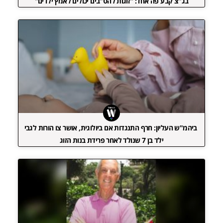
בג"צ קבע פה אחד: "זוגות להט"בים יכולים לאמץ ילדים"
ביהמ"ש העליון: חרף התנגדות אם ביולוגית, אושר צו הורות לגבי
ילד בן 7 שנולד לאחר פרידת בנות הזוג