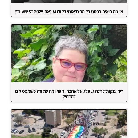
אז מה רואים בפסטיבל הבינלאומי לקולנוע גאה TLVFEST 2025?
"יד ענקות": דנה ג. פלג על אהבה, ריפוי ומה שקורה כשמפסיקים
להדחיק