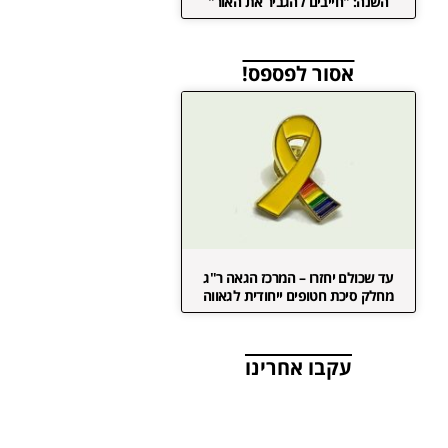
השנה: "חייבים להגביר את האור"
אסור לפספס!
עד שכולם יחזרו – המרכז הגאה ר"ג
מחלק סיכת חטופים ייחודית לגאווה
עקבו אחרינו