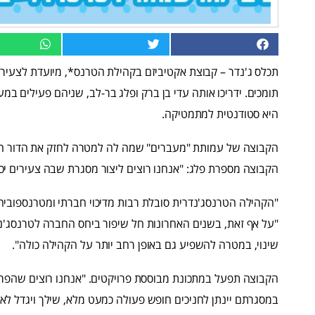
תומכים. ידריכו אותה עדי בן ברק ופלג בר-לב, שניהם פעילים במ
היא סטודנטית למתמטיקה.
הקבוצה של עמותת "מעברים" שמה לה למטרה לחזק את הדור ה
הקבוצה מספרת פלג: "אנחנו רוצים ליצור מסגרת שבה צעירים יכול
"הקהילה הטרנסג'נדרית סובלת רבות מדיכוי חברתי ומטרנספוביה, 
"על אף זאת, בשנים האחרונות חל שיפור ביחס החברה לטרנסג'נד
שינוי, במטרה להשפיע גם באופן רחב יותר על הקהילה כולה".
הקבוצה תפעל במתכונת מבוססת פרויקטים. "אנחנו רוצים שהפרויק
במסגרתם יינתן לחניכים חופש פעולה כמעט מלא, שילך ויגדל לא