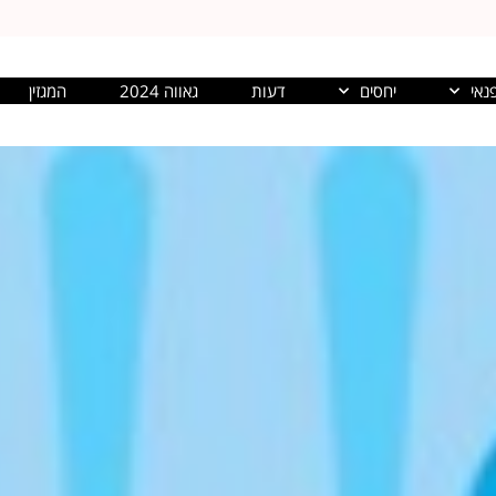
נאי
יחסים
דעות
גאווה 2024
המגזין