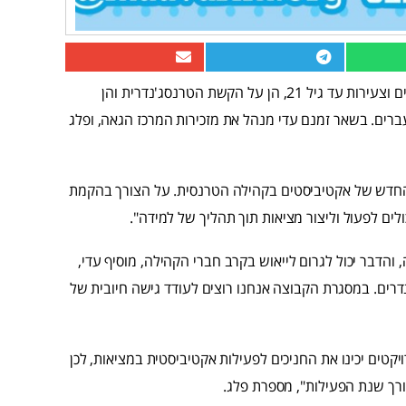
תכלס ג'נדר – קבוצת אקטיביזם בקהילת הטרנס*, מיועדת לצעירים וצעירות עד גיל 21, הן על הקשת הטרנסג'נדרית והן
עברים. בשאר זמנם עדי מנהל את מזכירות המרכז הגאה, ופלג
חדש של אקטיביסטים בקהילה הטרנסית. על הצורך בהקמת
ים לפעול וליצור מציאות תוך תהליך של למידה".
והדבר יכול לגרום לייאוש בקרב חברי הקהילה, מוסיף עדי,
רים. במסגרת הקבוצה אנחנו רוצים לעודד גישה חיובית של
טים יכינו את החניכים לפעילות אקטיביסטית במציאות, לכן
ורך שנת הפעילות", מספרת פלג.