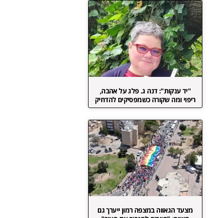
"יד ענקות": דנה ג. פלג על אהבה,
ריפוי ומה שקורה כשמפסיקים להדחיק
מצעד הגאווה במצפה רמון ייערך גם