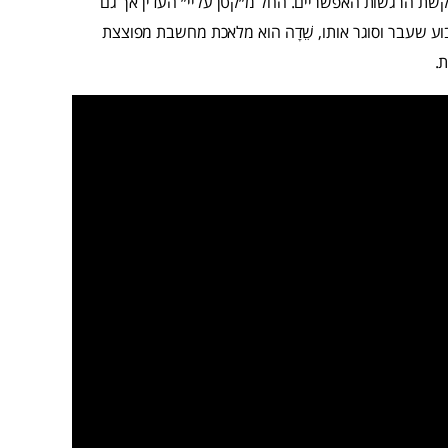
קשת הרגשות האפשריים. החל מ״קטן עליי״ העדין אך גם
ע שעבר וסוגר אותו, שֵׁדָה הוא מלאכת מחשבת מפוצצת
.