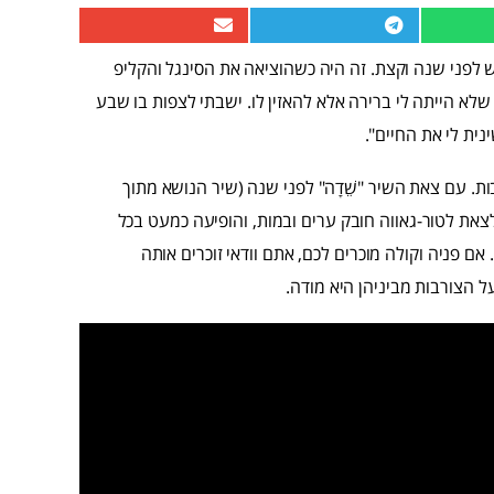
לפני שנה וקצת. זה היה כשהוציאה את הסינגל והקליפ
שלא הייתה לי ברירה אלא להאזין לו. ישבתי לצפות בו שבע
נית לי את החיים".
ה קלברמן, מוזיקאית יוצרת ומבצעת בת 21 מרחובות. עם צאת השיר "שֵׁדָה" לפני שנה (שיר הנושא מתוך
לצאת לטור-גאווה חובק ערים ובמות, והופיעה כמעט בכל
אם פניה וקולה מוכרים לכם, אתם וודאי זוכרים אותה