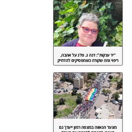
"יד ענקות": דנה ג. פלג על אהבה,
ריפוי ומה שקורה כשמפסיקים להדחיק
מצעד הגאווה במצפה רמון ייערך גם