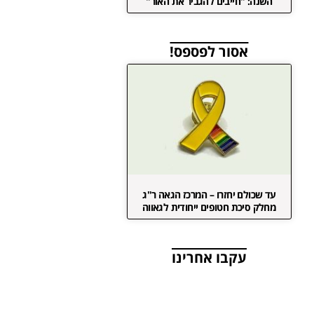
השנה: "חייבים להגביר את האור"
אסור לפספס!
עד שכולם יחזרו – המרכז הגאה ר"ג
מחלק סיכת חטופים ייחודית לגאווה
עקבו אחרינו