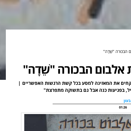
הבכורה "שֵׁדָה"
לבום הבכורה "שֵׁדָה"
 את האלבום "שֵׁדָה" - 11 שירים שלוקחים את המאזינה למסע בכל קשת הרגשות האפשריים |
יל, בפגיעות כנה אבל גם בתשוקה מתפרצת"
בעון
01:26