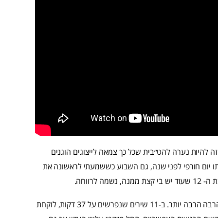
זה להיות נערה להט״בית שכל כך צמאה לייצוגים הוגנים
תו יום חורפי לפני שנה, גם השבוע כששמעתי לראשונה את
לרווחה.
״שֵׁדָה״ (האלבום) הוא כל מה שציפיתי לו (ואוהו, כמה ציפיתי לו) והרבה הרבה יותר. ב-11 שירים שנפרשים על 37 דקות, לוקחת