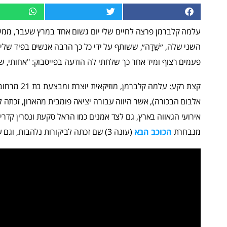
עלמה קלברמן פרצה לחיים שלי יום גשום אחד במרץ שעבר, ממש 
השני שלה, ״שֵׁדָה״, ששותף על ידי כל כך הרבה אנשים בפיד שלי 
פעמים רצוף ומיד אחר כך שלחתי לה הודעה בפייסבוק: "אחותי, שי
קצת רקע: עלמ
אלבום הבכורה), אשר היווה עבורה יציאה פומבית מהארון, זכתה 
אירועי הגאווה בארץ, גם לצד אמנים כמו הראל סקעת ונסרין קדרי. 
מנבחרת
הכוכב הבא
(עונה 3) שם זכתה לביקורות נלהבות, וגם על הצורבות מביניהן היא מודה.