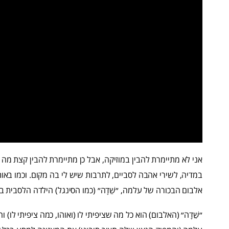
אני לא מתיימרת להבין במוזיקה, אבל כן מתיימרת להבין קצת מה 
במדיה, לשירי אהבה לסביים, לתרבות שיש לי בה מקום. וכמו באו
אלבום הבכורה של עלמה, ״שֵׁדָה״ (כמו הסינגל) הילדה הלסבית בת ה- 12 שעוד יש בי קצת ממנה, נשמה 