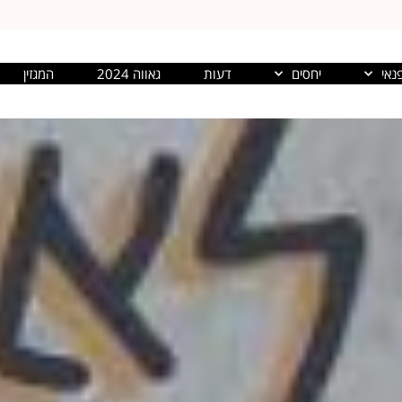
נאי
יחסים
דעות
גאווה 2024
המגזין