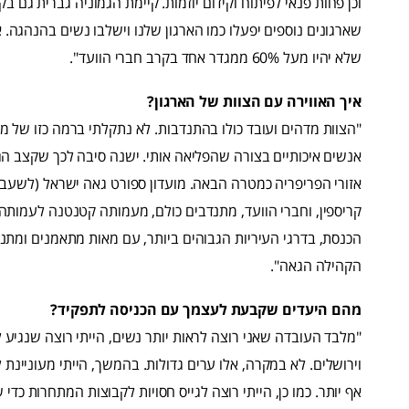
וכן פחות פנאי לפיתוח וקידום יוזמות. קיימת הגמוניה גברית גם בקה
שארגונים נוספים יפעלו כמו הארגון שלנו וישלבו נשים בהנהגה. א
שלא יהיו מעל 60% ממגדר אחד בקרב חברי הוועד".
איך האווירה עם הצוות של הארגון?
"הצוות מדהים ועובד כולו בהתנדבות. לא נתקלתי ברמה כזו של מ
אנשים איכותיים בצורה שהפליאה אותי. ישנה סיבה לכך שקצב הג
אזורי הפריפריה כמטרה הבאה. מועדון ספורט גאה ישראל (לשעבר 
קריספין, וחברי הוועד, מתנדבים כולם, מעמותה קטנטנה לעמות
הכנסת, בדרגי העיריות הגבוהים ביותר, עם מאות מתאמנים ומתנד
הקהילה הגאה".
מהם היעדים שקבעת לעצמך עם הכניסה לתפקיד?
"מלבד העובדה שאני רוצה לראות יותר נשים, הייתי רוצה שנגיע ל
וירושלים. לא במקרה, אלו ערים גדולות. בהמשך, הייתי מעוניינת
אף יותר. כמו כן, הייתי רוצה לגייס חסויות לקבוצות המתחרות כדי