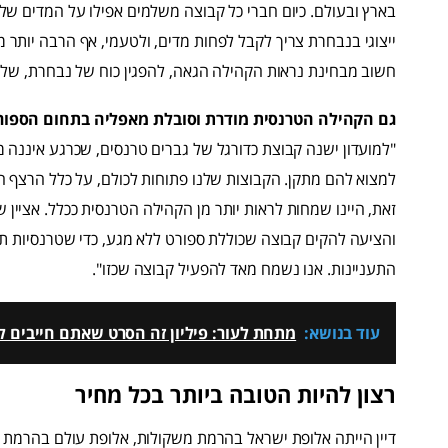
בארץ ובעולם. כיום חברי כל קבוצה משלמים אפילו על המדים של 
ייצוגי בנבחרת צריך לקבל לפחות מדים, ולטעמי, אף הרבה יותר 
חשוב מבחינת נראות הקהילה הגאה, להפגין כוח של נבחרת, של א.
גם הקהילה הטרנסית מודרת וסובלת מאפליה בתחום הספור
"למועדון ישנה קבוצת כדורגל של גברים טרנסים, שכרגע איננה מ
למצוא להם מתקן. הקבוצות שלנו פתוחות לכולם, על כלל הרצף ה
זאת, היינו שמחות לראות יותר מן הקהילה הטרנסית ככלל. אציין
והציעה להקים קבוצה שכוללת ספורט ללא מגע, כדי שטרנסיות תח
התעניינות. אנו נשמח מאד להפעיל קבוצה שכזו".
עוד בנושא:
מתחת לעור: פיליון זה הסרט שאתם חייבים לר
רצון להיות הטובה ביותר בכל מחיר
דיין הייתה אלופת ישראל בהרמת משקולות, אלופת עולם בהרמת כו