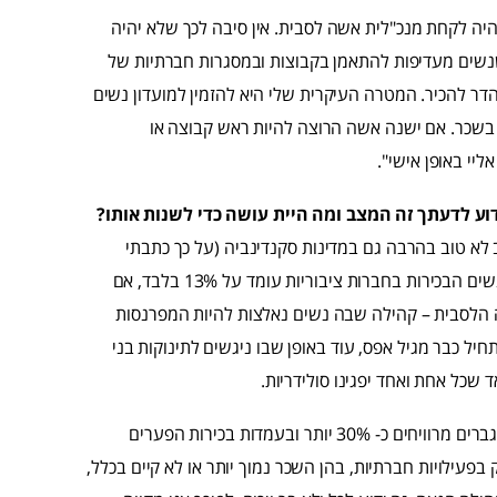
היה לקחת מנכ"לית אשה לסבית. אין סיבה לכך שלא יהיה
שנשים מעדיפות להתאמן בקבוצות ובמסגרות חברתיות של
דר להכיר. המטרה העיקרית שלי היא להזמין למועדון נשים
 בשכר. אם ישנה אשה הרוצה להיות ראש קבוצה או
יי באופן אישי".
דוע לדעתך זה המצב ומה היית עושה כדי לשנות אותו?
לא טוב בהרבה גם במדינות סקנדינביה (על כך כתבתי
סמינריון בתואר השני במשפטים באונ' רייכמן). בישראל שיעור הנשים הבכירות בחברות ציבוריות עומד על 13% בלבד, אם
ה הלסבית – קהילה שבה נשים נאלצות להיות המפרנסות
יל כבר מגיל אפס, עוד באופן שבו ניגשים לתינוקות בני
שכל אחת ואחד יפגינו סולידריות.
בהקשר הקהילה הגאה, אני סבורה שהדבר תלוי רמת השתכרות. גברים מרוויחים כ- 30% יותר ובעמדות בכירות הפערים
ת פריווילגיה לעסוק בפעילויות חברתיות, בהן השכר נמוך יותר או לא קיים בכלל,