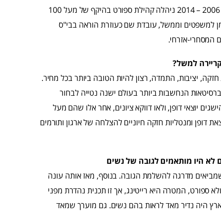
לחיצת חזה, ומרת ישראל (אלופת ישראל בפיתוח גוף). בין השנים 2006 – 2014 ניהלה קהילת ספורט בהיקף של מעל 100
כמן למשפטים וממשל, עובדת שם כעוזרת הוראה בבי"ס
קריירה למשל?
קה, יציבות, התמדה, רצון להיות הטובה ביותר בכל מחיר.
יברסיטאות הנחשבות ביותר בעולם ישנה נטייה לבחור
גים יוצאי דופן, ולאו דווקא ציונים, אחר אלו שהם מעל
ת דופן ומנטליות חזקה חיוניים להצלחה של ארגון ותורמים
 לא היו מותאמים לגובה של נשים
שמביאים מדרגה להשלמת הגובה. בנוסף, מאז אותה עונה
ולא ספורט, המטרה היא רייטינג, אך זו תכנית נהדרת מפני
ארץ היה נדיר מאד לראות בהם נשים. גם מוערך שמאד