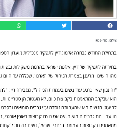
צילום: מלי פנסו
בתחילת החודש נבחרה אלמוג דיין לתפקיד מנכ"לית מועדון הספו
בחירתה לתפקיד של דיין, אלופת ישראל בהרמת משקולות ובפיתוח 
מהווה שינוי מרענן בצמרת הניהול של הארגון, שכללה עד היום ג
"זה נכון שאין כרגע עוד נשים בעמדות הניהול", מסבירה דיין, "ל
הוא שבקרב המתאמנות בקבוצות כיום, לא מעטות הן סטרייטיות, ש
למיעוט הנשים היא שהעמותה נוסדה ע"י גברים הומואים ובפרט מי
הוועד – הם גברים הומואים. אט אט נוצרו קבוצות באופן אורגני, 
מתאמנים בקבוצות העמותה ברחבי ישראל, נשים בודדות לוקחות 