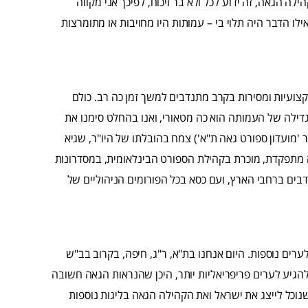
ילה הגאה, זה ידוע לכל ולא בר ויכוח, לפיכך אני מקווה
ילו הדבר היה תלוי בי – עמותות היו מחויבות או מתומרצות
קצועיות ומסירות בקרב מתנדבים למשך זמן כה רב. כולם
דילה של העמותה הוא כה מטאורי, ואנו בהחלט סימנו את
'מועדון ספורט גאה ת"א') צמח בהובלתו של היו"ר, שגיא
ה מתפקדת, מוכרת בקהילת הספורט הבינלאומית, במסדרונות
בים ברחבי הארץ, ועם כסא בכל הפורומים הניהוליים של
ערים נוספות. היום אנחנו בת"א, ר"ג, חיפה, בקרוב בב"ש
 להגיע לערים פריפריאליות יותר, היכן שהנראות הגאה חשובה
 שנוכל לייצג את ישראל ואת הקהילה הגאה בליגות נוספות