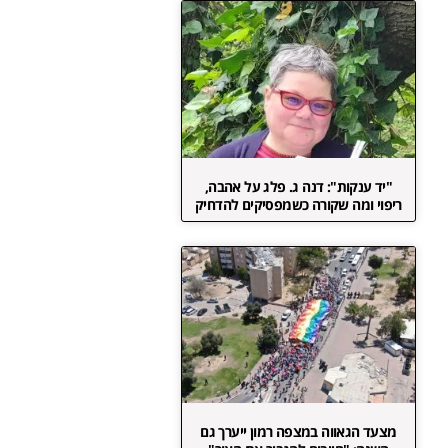
"יד ענקות": דנה ג. פלג על אהבה,
ריפוי ומה שקורה כשמפסיקים להדחיק
מצעד הגאווה במצפה רמון ייערך גם