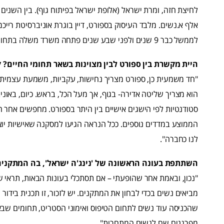
אלף א.נשים. מלבד העיסוק בספורט, דיין בוגרת אוניברסיטת ריי
לממשל כבר 9 שנים ולפני שבע שנים פתחה משרד משלה בתחום המסחרי-אזרחי.
היית מקשרת בין ספורט לבין מצוינות בשאר תחומי החיים? 
"חד משמעית כן, ספורט מצריך נחישות, עקביות, משמעת עצמית חז
הוא מצריך שליטה אדירה- בגוף, אך מעל הכל, בראש. כיום, באונ
סטודנטיות לפי הישגים אישיים בין היתר בספורט. מחפשים אחר היש
הממוצע במדדים נוספים. ככל הנראה הגיעו למסקנה שאישיות יוצא
לנו כחברה".
השתתפת בעונה הראשונה של 'נינג'ה ישראל', בה המתקנים
"נכון, ובאמת אחר שהופעתי – אם תסתכלי בעונות הבאות, תראי 
מביאים נשים בכדי לבחון את המתקנים. יש לזכור, זו תכנית בידור 
שהכניסה עוד נשים לתחום הטיפוס ואימוני הסטריט, תחומים שב
מפרגנים שם לנשים המתחרות".