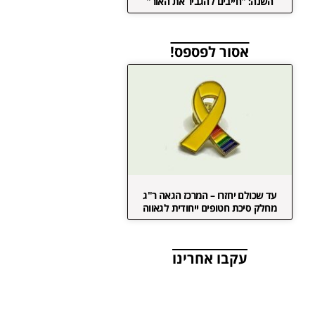
השנה: "חייבים להגביר את האור"
אסור לפספס!
עד שכולם יחזרו – המרכז הגאה ר"ג
מחלק סיכת חטופים ייחודית לגאווה
עקבו אחרינו