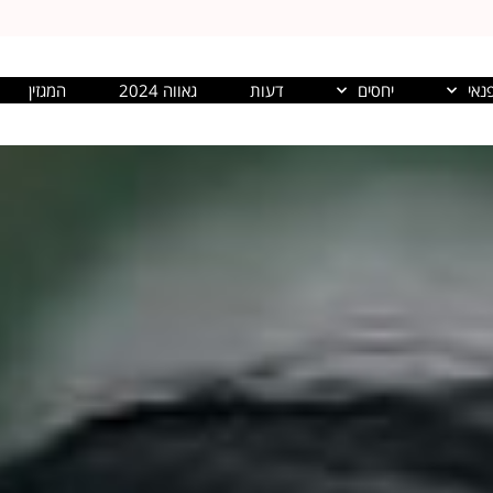
נאי
יחסים
דעות
גאווה 2024
המגזין