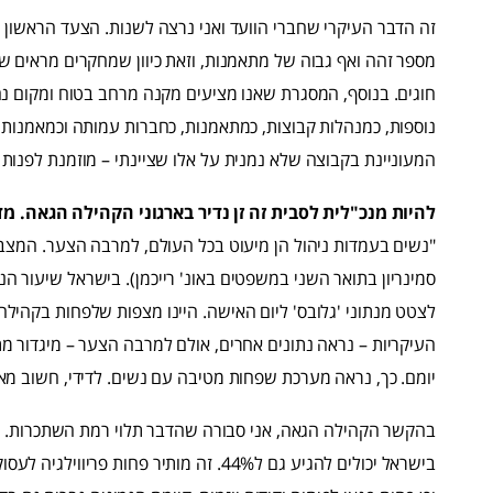
זה הדבר העיקרי שחברי הוועד ואני נרצה לשנות. הצעד הראשון 
מספר זהה ואף גבוה של מתאמנות, וזאת כיוון שמחקרים מראים 
חוגים. בנוסף, המסגרת שאנו מציעים מקנה מרחב בטוח ומקום נה
נוספות, כמנהלות קבוצות, כמתאמנות, כחברות עמותה וכמאמנות
המעוניינת בקבוצה שלא נמנית על אלו שציינתי – מוזמנת לפנות אל
להיות מנכ"לית לסבית זה זן נדיר בארגוני הקהילה הגאה. מ
"נשים בעמדות ניהול הן מיעוט בכל העולם, למרבה הצער. המצב 
לצטט מנתוני 'גלובס' ליום האישה. היינו מצפות שלפחות בקהיל
העיקריות – נראה נתונים אחרים, אולם למרבה הצער – מיגדור מתח
יומם. כך, נראה מערכת שפחות מטיבה עם נשים. לדידי, חשוב מאד 
בישראל יכולים להגיע גם ל44%. זה מותיר פחו