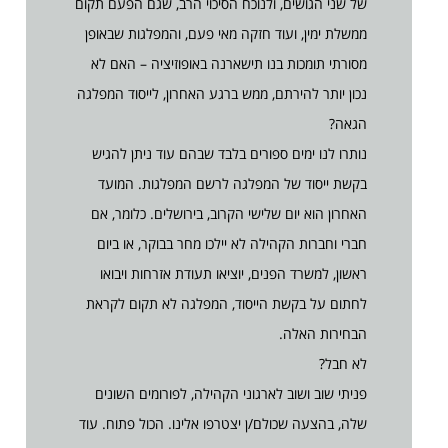
של שני הגושים, ולנוכח הסיכוי הרב, שגם הפעם תקום
ממשלת ימין, ועוד חזקה מאי פעם, והמפלגות שבאופן
מסורתי תומכות בנו תישארנה באופוזיציה – האם לא
נכון יותר להירתם, ממש ברגע האחרון, לייסוד המפלגה
הגאה?
נותרו לנו ימים ספורים בלבד שבהם עוד ניתן להגיש
בקשת ייסוד של המפלגה לרשם המפלגות. המועד
האחרון הוא יום שלישי הקרוב, בירושלים. כלומר, אם
חברי וחברות הקהילה לא יילכו מחר בבוקר, או ביום
ראשון, למשרד הפנים, יוציאו תעודת אזרחות ויבואו
לחתום על בקשת הייסוד, המפלגה לא תקום לקראת
הבחירות האלה.
לא חבל?
פניתי שוב ושוב לארגוני הקהילה, לפורומים השונים
שלה, בהצעה שכולם/ן יצטרפו אלינו. הכול פתוח. עוד