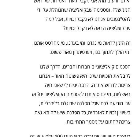
ואתם יודעים מה? אני מקבלת את האמירות של ראש
הממשלה, ומסכימה שבקואליציה שמנוהלת על ידי
להט"בפובים אנחנו לא נקבל זכויות, אבל למה
שבקואליציה הבאה לא נקבל זכויות?
זה הזמן לראות מי נגדנו ומי בעדנו, מי מחרטט אותנו
ומי הולך לתמוך בנו, ויש פיתרון מאוד פשוט.
הסכמים קואליציוניים חברות וחברים. הדרך שלנו
לקבל את הזכויות שלנו היא פשוטה מאוד – אנחנו
צריכות לדרוש את זה. הרבה יגידו לי שאני חיה
באשליות, מי יכניס אותנו להסכמים הקואליציוניים? אז
אני מודיעה לכם שכל מפלגה שדוגלת בליברליות,
בשיוויון זכויות לאזרחיה, כל מפלגה שיש לה תא גאה
צריכה לחתום על מסמך התחייבות.
בעצרת השיוויון שנערכה בקיץ היינו 100 אלף איש, זה