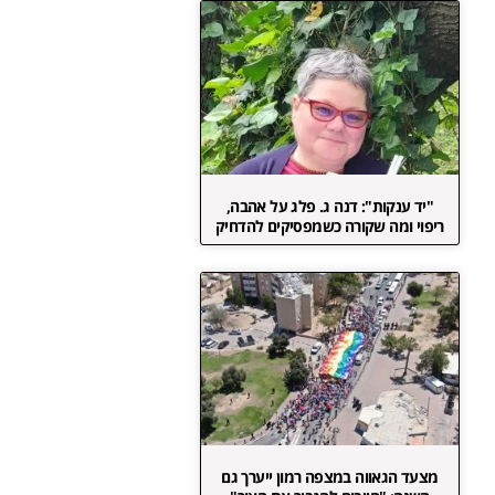
"יד ענקות": דנה ג. פלג על אהבה,
ריפוי ומה שקורה כשמפסיקים להדחיק
מצעד הגאווה במצפה רמון ייערך גם