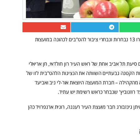
לפני כחודשיים התקיימו הבחירות לרשויות המקומיות, בסיומן נבחרו 13 נבחרות ונבחרי ציבור להט"בים לכהונה במועצות
סיעת תל אביב אחת של ראש העיר רון חולדאי, חן אריאלי
חות הקטנה גבעתיים השוותה את הנציגות הלהט"בית לזו של
מהקהילה – חברת המועצה היוצאת אור-לי ניב ואביעד
ד רוזגוביץ' שנבחר כראש רשימת יש עתיד.
ן גינזבורג חבר מועצת העיר רעננה, רונית ארנפרויד כהן