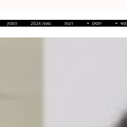
נאי
יחסים
דעות
גאווה 2024
המגזין