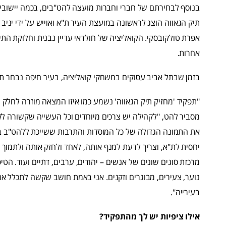
בנוסף לבחירתם של חברי וחברות מועצה להט"בים, בכמה יישובים 
תיק הגאווה הוצג לראשונה במועצת העיר ת"א ואוייש על ידי יני
אפרת טולקובסקי. הקואליציה של חולדאי עדיין נבנית וחלוקת התיקי
אחרות.
בזמן שבתל אביב עסוקים במשחקי קואליציה, בעיר חיפה נבחר תב
"תפקיד 'מחזיק תיק הגאווה' נשמע כמו איזו המצאה מוזרה לחלק 
מסביר להט, "לקהילה יש צרכים מיוחדים וכל העשייה שקשורה 
את התמונה הגדולה של כל המוסדות והתרבות ששייכת ללהט"ב בעי
יחסית לת"א, וצריך לדעת למנף אותה, לאחד ולחזק אותה ולתמוך
מרכזת סוגים שונים של אנשים – יהודים, ערבים, דתיים ועוד. הטי
נוער, צעירים, מבוגרים וזקנים. אני באמת חושב שקשה לתכלל א
בעירייה".
אילו ציפיות יש לך מהתפקיד
?