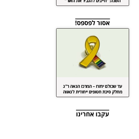
השנה: "חייבים להגביר את האור"
אסור לפספס!
עד שכולם יחזרו – המרכז הגאה ר"ג
מחלק סיכת חטופים ייחודית לגאווה
עקבו אחרינו