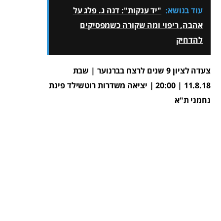
עוד בנושא:
"יד ענקות": דנה ג. פלג על
אהבה, ריפוי ומה שקורה כשמפסיקים
להדחיק
צעדה לציון 9 שנים לרצח בברנוער | שבת
11.8.18 | 20:00 | יציאה משדרות רוטשילד פינת
נחמני ת"א