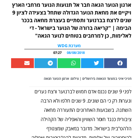
ארגון הנוער הגאה חבר אל תנועות הנוער מרחבי הארץ
ויקיים את מחאת הנוער הגדולה שתחל בצעידה לציון 9
שנים לרצח בברנוער ותסתיים בעצרת מחאה בככר
הבימה | "קריאה ברורה של הנוער בישראל - די
לאלימות, כן למרחבים בטוחים לנוער הגאה"
מערכת WDG
07:27
08/08/2018
חניכי איגי במצעד הגאווה בירושלים | צילום: ארגון הנוער הגאה
לפני 9 שנים נכנס אדם חמוש לברנוער ורצח נערים
ונערות רק כי הם שונים. 9 שנים חלפו ולא הרבה
השתנה. בשבועות האחרונים התעוררה מחאה
ציבורית כנגד חוסר השוויון והאפליה של הקהילה
הלהט"בית בישראל. מדובר במאבק שמצטרף
להיסטוריה של אלימות, מדיניות להט"בופובית ואפליה