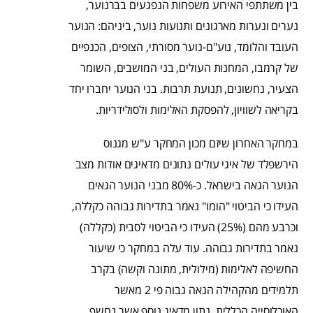
בין משתתפי האירוע משפחות הנפגעים בברנוער,
נערים ונערות מארגונים ותנועות נוער, ביניהם: הנוער
העובד והלומד, נוע"ם-נוער מסורתי, הצופים, הכנפיים
של קרמבו, המחנות העולים, בני המושבים, השומר
הצעיר, נחשונים, תנועת תרבות. בני הנוער יחברו יחד
בקריאה לשוויון, להפסקת האלימות ולסולידריות.
במחקר האחרון שיזם מכון המחקר ע"ש מגנוס
הירשפלד של איגי עולים נתונים מדאיגים אודות מצב
הנוער הגאה בישראל. כ-80% מבני הנוער הגאים
העידו כי הביטוי "הומו" נאמר בתדירות גבוהה כקללה,
וכרבע מהם (25%) העידו כי הביטוי לסבית (כקללה)
נאמר בתדירות גבוהה. עוד עלה במחקר כי שיעור
החשיפה לאלימות (מילולית, מתונה וקשה) בקרב
תלמידים מהקהילה הגאה גבוה פי 2 מאשר
האוכלוסייה הכללית. נתון מדאיג נוסף אשר נחשף