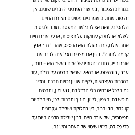
בעוד ישראל נותנת לציבור הלהט"בי מקום של ממש
במרחב הציבורי, במישור הפרטני הדברים שונים. אין
זה סוד, שחוגים שמרניים מסויגים מאורח החיים
הלהט"בי, וזאת אפילו בלשון המעטה. מותר ולגיטימי
לשלול או לחלוק עמוקות על תפיסות, או על אורח חיים
אחר. אולם, כבוד הזולת הוא הבסיס, שהרי "דרך ארץ
קדמה לתורה". בדין אנו מצפים מכל אחד לכבד את
אורח חייו, דתו והנהגותיו של אדם באשר הוא – חרדי,
ערבי, בודהיסט, או בהאי. ישראל חרטה על דגלה, עוד
בהכרזת העצמאות, לקיים שוויון זכויות חברתי ומדיני
גמור לכל אזרחיה בלי הבדל דת, גזע ומין, ותבטיח
חופש דת, מצפון, לשון, חינוך ותרבות. לכן, חייב להיות
קו גדול, חד וברור, בין מחלוקת ושלילה עקרונית,
תפיסתית, של אורח חיים, לבין שלילת הלגיטימיות עד
כדי פסילה, ביזוי ושיסוי של האחר והשונה.