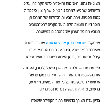
הציג את נתוני האלימות והאפליה כלפי הקהילה, על פי
הדיווחים שהגיעו למרכז ניר כץ. פישהוף ציין כי למרות
כמות הפניות, אחת הבעיות הגדולות של המרכז הן
חוסר דיווח והגשת תלונות על מקרים להט"בפובים,
הנובע מחוסר האמון של להט"בים במשטרה.
שי סקלר,
שנעצר בזמן ארוע הגאווה
שנערך בשנה
שעברה בבאר שבע, סיפר על היחס המחפיר אותו
קיבל מהשוטרים, בזמן הארוע בשטח ובמעצר עצמו.
ח"כ ויו"רית השדולה הגאה שרן השכל (ליכוד), העלתה
את נושא סגירתם המהירה של תיקים במקרים של
אלימות להט"בפובית על כל סוגיה (פיזית, מילולית,
ברשת), וכן אלימות קשה נגד טרנסג'נדרים.
בדיון עלה הצורך בדמויות מתוך הקהילה שיטפלו