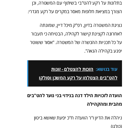
בתלונות על רקע להט"בי בשיתוף עם המשטרה, וכן
הצורך במציאת חלופות מאסר במקרים על רקע מגדרי.
נציגת המשטרה בדיון, רפ"ק מיכל דיין, שמונתה
לאחרונה לקצינת קישור לקהילה, הבטיחה כי תעבור
על כל תכניות ההכשרה של המשטרה. "אסור ששוטר
יפגע בקהילה הגאה".
עוד בנושא:
הזכות להצטלם - זוגות
להט"בים הצטלמו על רקע המשכן וסולקו
הועדה לזכויות הילד דנה בנידוי בני נוער להט"בים
מהבית ומהקהילה
ניהלה את הדיון ו"ר הוועדה ח"כ יפעת שאשא ביטון
(כולנו)