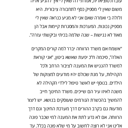
עובדת סוציאלית, אמרתי לה שאין לי איך להגיע אליה
משום שאין לי מספיק כסף לתחבורה ציבורית. היא
זלזלה בי ואמרה שאם אני לא מגיע כנראה שאין לי
מספיק נכונות. המערכות והמסגרות קיימות אבל הן
מאוד לא נגישות – שנה שלמה בכיתי וביקשתי עזרה".
"אשמח אם משרד הרווחה יברר למה קורים המקרים
האלה", סיכמה ח"כ יפעת שאשא ביטון, "אני קוראת
למשרד להנגיש את המענה לציבור הרחב ולכל
הקהילות, על מנת שכולם יהיו מודעים למצוקות של
הילדים. בנוסף יש לאשר טיפול לילדי הקהילה לא
משנה לאיזו עיר הם שייכים. משרד החינוך חייב
להמשיך בהכשרת הגורמים שעוסקים בנושא. יש ליצור
מודעות גם בקרב ההורים דרך מערכת החינוך וגם דרך
הרווחה. אם לא נדע לתת את המענה למי שכבר פונה
אלינו אני לא רוצה לחשוב על מי שלא פונה בכלל. עד