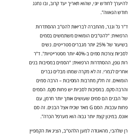
להיערך לחודש יוני, שהוא תאריך יעד קרוב, ובו נחגג
חודש הגאווה".
ד"ר גל וגנר, מהחברה לבריאות להט"ב ההסתדרות
הרפואית: "להט"בים הומואים משתמשים בסמים
בשיעור של 25% יותר מגברים סטרייטים. נשים
לסביות צורכות סמים ב-40% יותר מסטרייטיות". ד"ר
רות גופן, ההסתדרות הרפואית: "הסמים במסיבות בנים
אחרים לגמרי. זה לא מקרה שמתו מבלים גברים
הומואים. זה חלק מתרבות המסיבות – הרבה סמים
והרבה סקס. במסיבות לסביות יש פחות סקס. הסמים
של הבנים הם סמים שעושים אותך יותר חרמן, עם
פחות עכבות. הסם G מאד שכיח אצל הבנים. זה סם
אונס. במינון קצת יותר גבוה הוא מערפל הכרה".
רן שלהבי, מהאגודה למען הלהט"ב, הציג את הקמפיין