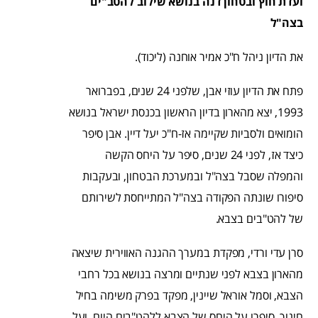
ועדת חוץ ובטחון דנה בנושא שילוב להטב"ים
בצה"ל
את הדיון ניהל ח"כ אמיר אוחנה (ליכוד).
פתח את הדיון עוזי אבן, שלפני 24 שנים, בפברואר
1993, יצא מהארון בדיון הראשון בכנסת ישראל בנושא
הומואים ולסביות שקיימה אז-ח"כ יעל דיין. אבן סיפר
כיצד אז, לפני 24 שנים, סיפר על היחס הקשה
והמפלה שסבל בצה"ל ובמערכת הבטחון, ובעקבות
סיפורו שונתה הפקודה בצה"ל המתייחסת לשירותם
של להט"בים בצבא.
סרן עדי ורדי, מפקדת במערך ההגנה האווירית שיצאה
מהארון בצבא לפני שנתיים ומרצה בנושא בכל רחבי
הצבא, וסמל אוראל שיינין, מפקד בפרק משימה בחיל
חינוך, סיפרו על היחס של הצבא ללהט"בים היום, ועל