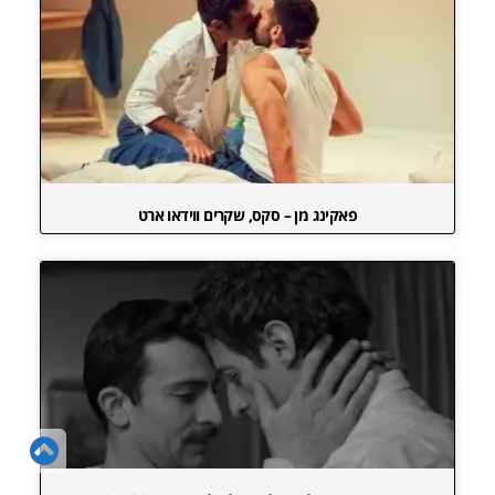
פאקינג מן – סקס, שקרים ווידאו ארט
גל
לר