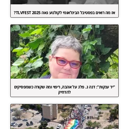
אז מה רואים בפסטיבל הבינלאומי לקולנוע גאה TLVFEST 2025?
"יד ענקות": דנה ג. פלג על אהבה, ריפוי ומה שקורה כשמפסיקים
להדחיק