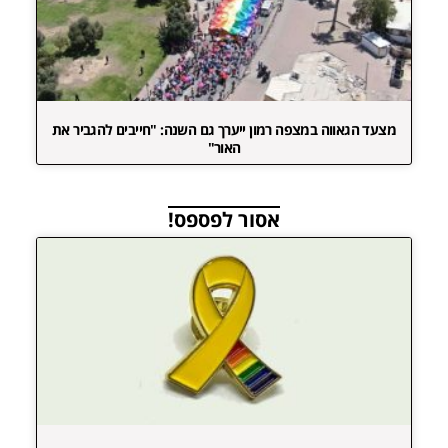
מצעד הגאווה במצפה רמון ייערך גם השנה: "חייבים להגביר את
האור"
אסור לפספס!