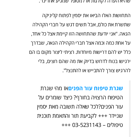
שהיא הערה לקולגות או למטופל שמגיע אחרינו".
התחושות האלו הביאו את יסמין לפתוח קליניקה
שתשרת את כולם, אבל תשים דגש על חברי הקהילה
הגאה. "אני יודעת שהתחושה הזו קיימת אצל כל אחד,
על אחת כמה וכמה אצל חברי הקהילה הגאה, שבדרך
כלל יש להם דרישות מיוחדות. רציתי ליצור מקום בו הם
ירגישו בנוח לדרוש בדיוק את מה שהם רוצים, בלי
להרגיש צורך להתבייש או להתנצל".
שגרת טיפוח עור הפנים
אז מהי שגרת
הטיפוח הרצויה בחורף? כיצד שומרים על
עור הפנים?לכל שאלה תשובה מאת יסמין
שניידר +++ לקביעת תור והתאמת תוכנית
טיפולים – 03-5231143 +++