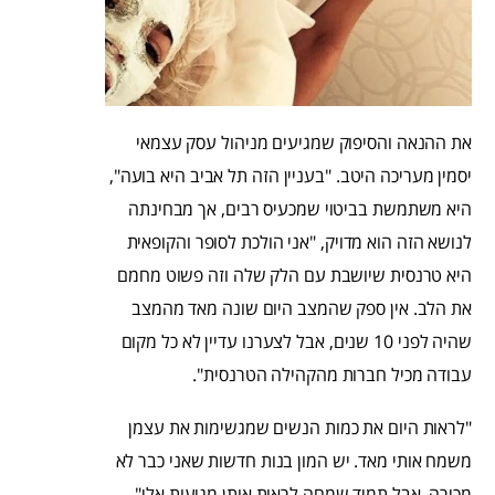
את ההנאה והסיפוק שמגיעים מניהול עסק עצמאי
יסמין מעריכה היטב. "בעניין הזה תל אביב היא בועה",
היא משתמשת בביטוי שמכעיס רבים, אך מבחינתה
לנושא הזה הוא מדויק, "אני הולכת לסופר והקופאית
היא טרנסית שיושבת עם הלק שלה וזה פשוט מחמם
את הלב. אין ספק שהמצב היום שונה מאד מהמצב
שהיה לפני 10 שנים, אבל לצערנו עדיין לא כל מקום
עבודה מכיל חברות מהקהילה הטרנסית".
"לראות היום את כמות הנשים שמגשימות את עצמן
משמח אותי מאד. יש המון בנות חדשות שאני כבר לא
מכירה, אבל תמיד שמחה לראות אותן מגיעות אלי",