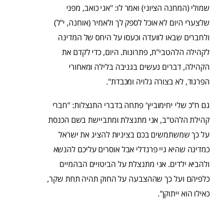
שמולי (המחנה הציוני) ואמר לו: "אני כואב, מפני
שלצערי היום לא אוכל לספק לך ולאמיר (אוחנה, י"ל)
ולחברים שבאו לוועדה וכעסו על היחס של המדינה
לקהילה הלהטבי"ת, פתרונות. היום, כדי לקדם את
הקהילה, דברים נעשים בגניבה בלילה ומאחורי
הפרגוד, לא בצורה גלויה ומכבדת".
גם ח"כ שלי יחימוביץ' פתחה בדברי התנצלות: "חברי
קהילת הלהט"ב, אני מתנצלת ומתביישת בשם הכנסת
על כך שמשתמשים בכם בציניות להציג את ישראל
כמדינה שהיא גיי פרנדלי אבל אוסרים עליכם להנשא
ולהביא ילדים. אני מתנצלת על הביטויים הבהמיים
כלפיהם ועל כך שההצבעה על החוק תהיה תחת שקר,
כאילו הוא ייתוקן".