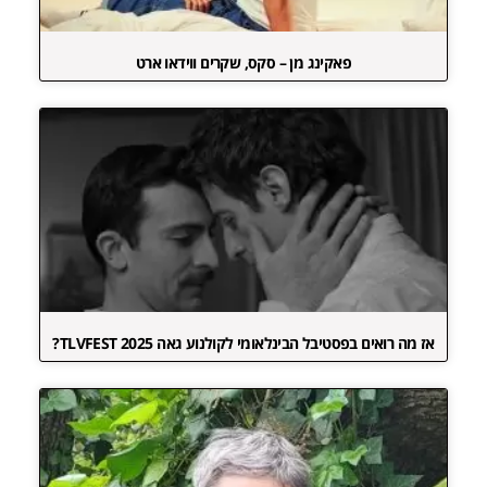
פאקינג מן – סקס, שקרים ווידאו ארט
אז מה רואים בפסטיבל הבינלאומי לקולנוע גאה TLVFEST 2025?