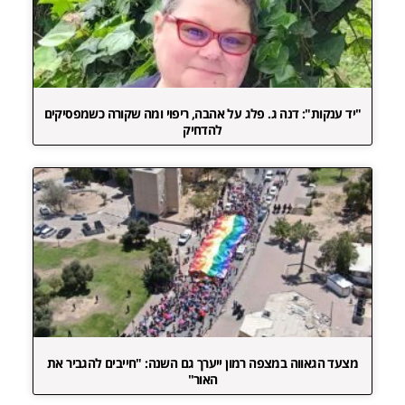
"יד ענקות": דנה ג. פלג על אהבה, ריפוי ומה שקורה כשמפסיקים
להדחיק
מצעד הגאווה במצפה רמון ייערך גם השנה: "חייבים להגביר את
האור"