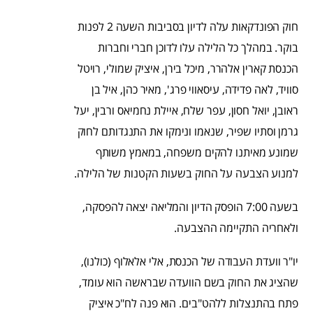
חוק הפונדקאות עלה לדיון בסביבות השעה 2 לפנות
בוקר. במהלך כל הלילה עלו לדוכן חברי וחברות
הכנסת קארין אלהרר, מיכל בירן, איציק שמולי, רויטל
סוויד, לאה פדידה, עיסאווי פרג', מאיר כהן, איל בן
ראובן, יואל חסון, עפר שלח, איילת נחמיאס ורבין, יעל
גרמן וסתיו שפיר, שנאמו ונימקו את התנגדותם לחוק
שמונע מאיתנו להקים משפחה, במאמץ משותף
למנוע הצבעה על החוק בשעות הקטנות של הלילה.
בשעה 7:00 הופסק הדיון והמליאה יצאה להפסקה,
ולאחריה התקיימה ההצבעה.
יו"ר וועדת העבודה של הכנסת, אלי אלאלוף (כולנו),
שהציג את החוק בשם הוועדה שבראשה הוא עומד,
פתח בהתנצלות ללהט"בים. הוא פנה לח"כ איציק