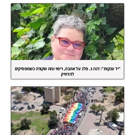
"יד ענקות": דנה ג. פלג על אהבה, ריפוי ומה שקורה כשמפסיקים
להדחיק