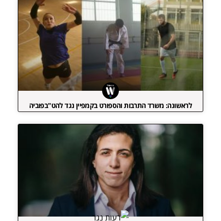
לראשונה: משרד התרבות והספורט בקמפיין נגד להט"בפוביה