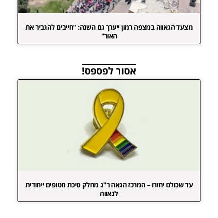
מצעד הגאווה במצפה רמון ייערך גם השנה: "חייבים להגביר את
האור"
אסור לפספס!
עד שכולם יחזרו – המרכז הגאה ר"ג מחלק סיכת חטופים ייחודית
לגאווה