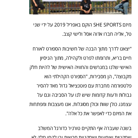
מיזם SHE SPORTS הוקם באפריל 2019 על ידי שני
טל, אליה חברו אדוה אסל ולישי קצב.
"יצאנו לדרך מתוך הבנה של חשיבות הספורט לאורח
חיים בריא, ותרומתו לפרט ולקהילה, מתוך הניסיון
האישי שלנו במגרשים והחוויה האישית של להיות חלק
מקבוצה", הן מסבירות, "הספורט הקהילתי הוא
פלטפורמה מחברת עם פוטנציאל גדול מאד להסיר
גבולות ודעות קדומות שיש לנו על הסביבה וגם על
עצמנו. כולן שוות וכולן מסוגלות. אנו מעצבות ומפתחות
את המיזם כדי לאפשר את כל אלה".
בשנה שעברה אף התקיים טורניר כדורגל המשלב
שחקניות שומעות ושחקניות חרשות ובו לקחו חלק לא