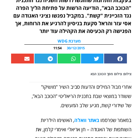
בעקבות התלונות שהוגשו לרשות השניה נגד התכנית
"הכוכב הבא", הודיעה הרשות על פתיחת הליך הפרה
נגד הזכיינית "קשת". במקביל נפגשו נציגי האגודה עם
אסי עזר והראל סקעת בניסיון להרגיע את הרוחות, אך
הפגישה רק הכעיסה את הקהילה עוד יותר
מערכת WDG
11:54
30/12/2015
צילום: צילום מסך הכוכב הבא
אחרי מבול המילים והדעות סביב השיר "מושיקו"
ששודר במוצאי שבת בתכנית הריאליטי "הכוכב הבא",
של שידורי קשת, מגיע שלב המעשים.
במאמר שפרסמו
באתר וואלה
, האשימו היו"ריות
השותפות של האגודה – חן אריאלי ואימרי קלמן, את