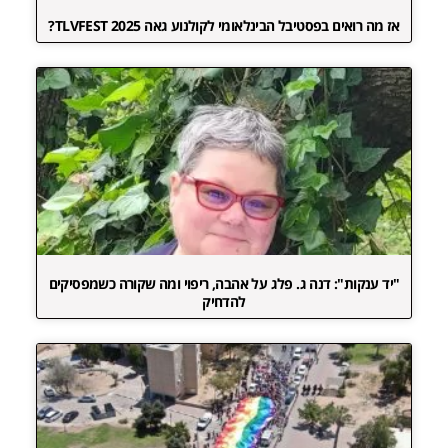
אז מה רואים בפסטיבל הבינלאומי לקולנוע גאה TLVFEST 2025?
"יד ענקות": דנה ג. פלג על אהבה, ריפוי ומה שקורה כשמפסיקים
להדחיק