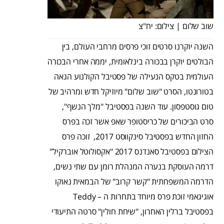
שוב שלום | צילום: יח"צ
השנה יוקרנו סרטים זוכי פרסים מרחבי העולם, בין
הבולטים יוקרן בבכורה בינלאומית, יממה אחרי הבכורה
העולמית בטקס הנעילה של פסטיבל הקולנוע הגאה
בטורונטו, הסרט "שוב שלום" מיוזיקל חדש ומרהיב של
טום גוסטפסון. עוד השנה בפסטיבל "מלך הנשף",
סרט הביכורים של כריסטופר שאפ אשר זכה בפרס
החזון החדש בפסטיבל סינקווסט 2017, זוכה פרס
הצילום בפסטיבל סאנדנס 2017 "אקסולוטל אוברקיל"
דרמה העוסקת בנערה המנהלת רומן עם שתי נשים,
הדרמה המשפחתית "קשר קרוב" של הבמאית נאוקו
אוגיגאמי זוכת פרס מיוחד בתחרות ה – Teddy
בפסטיבל ברלין האחרון, "שיחת חולין" סרטה התיעודי