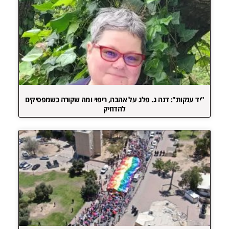
"יד ענקות": דנה ג. פלג על אהבה, ריפוי ומה שקורה כשמפסיקים
להדחיק