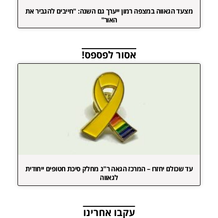
מצעד הגאווה במצפה רמון ייערך גם השנה: "חייבים להגביר את
האור"
אסור לפספס!
עד שכולם יחזרו – המרכז הגאה ר"ג מחלק סיכת חטופים ייחודית
לגאווה
עקבו אחרינו