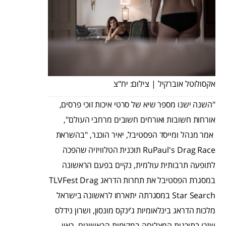
אקסולוטל אוברקיל | צילום: יח"צ
"השנה ישנו מספר שיא של סרטי איכות זוכי פרסים,
אורחות חשובות ואורחים חשובים מרחבי העולם",
אמר מנהל ומייסד הפסטיבל, יאיר הוכנר, "בהשראת
RuPaul's Drag Race תוכנית הטלוויזיה שהפכה
לתופעה תרבותית עולמית, נקיים בפעם הראשונה
במסגרת הפסטיבל את תחרות הדראג TLVFest Drag
Star Search במסגרתה יתארחו לראשונה בישראל
מלכות הדראג בינלאומיות ג’ינקס מונסון, ושרון נידלס
שזכו בתוכנית המצליחה במקומות הראשונים. ראוי