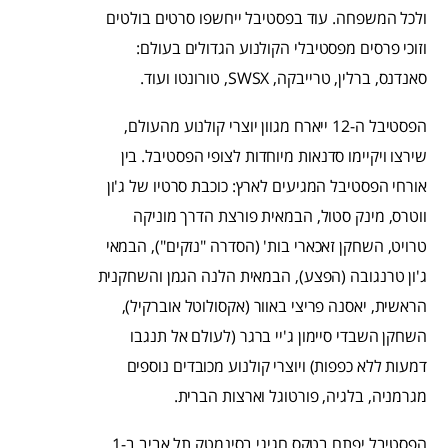
ולכל המשפחה. עוד בפסטיבל ייחשפו סרטים בולטים
וזוכי פרסים מפסטיבלי הקולנוע הגדולים בעולם:
סאנדנס, ברלין, טרייבקה, SWSX, טורונטו ועוד.
הפסטיבל ה-12 ייארח מגוון יוצרי קולנוע מהעולם,
שירצו ויקיימו סדנאות מיוחדות לצופי הפסטיבל. בין
אורחי הפסטיבל המגיעים לארץ: כוכבת סרטיו של ג'ון
ווטרס, מינק סטול, הבמאית פורצת הדרך מוניקה
טרויט, השחקן זאכארי בות' (הסדרה "נזקים"), הבמאי
ג'ון טרנגובה (הפצע), הבמאית הלנה הגמן והשחקנית
הראשית, יאסנה פריצי באוור (אקסולוטל אוברקיל),
השחקן השבדי סיימון ג'יי ברגר (לעולם אל תנגבו
דמעות ללא כפפות) ויוצרי קולנוע מכובדים נוספים
מגרמניה, בלגיה, פורטוגל וארצות הברית.
הפסטיבל יפתח בטקס חגיגי בסינמטק תל אביב ב-1