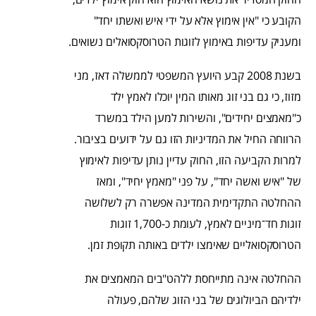
הקובע כי "אין אימוץ אלא על ידי איש ואשתו יחד"
ומעניק עדיפות באימוץ לזוגות הטרוסקסואלים נשואים.
בשנת 2008 קבע היועץ המשפטי לממשלה דאז, מני
מזוז, כי גם בני זוג מאותו המין יוכלו לאמץ ילד
כ"מאמצים יחידים", והשירות למען הילד במשרד
הרווחה החיל את המדיניות הזו גם על ידועים בציבור.
למרות הקביעה הזו, החוק עדיין נותן עדיפות לאימוץ
של "איש ואשה יחד", על פני "מאמץ יחיד", ומאז
ההחלטה התקדימית המדינה
אפשרה רק לשלושה
זוגות חד־מיניים
לאמץ, לעומת כ-1,700 זוגות
הטרוסקסואליים שאימצו ילדים באותה תקופת זמן.
ההחלטה אינה מתייחסת ללהט"בים המאמצים את
ילדיהם הביולוגים של בני הזוג שלהם, פעולה