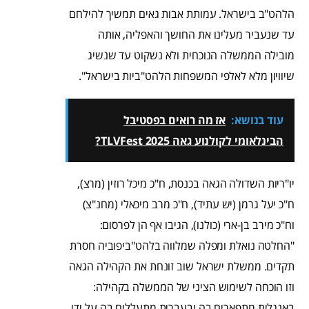
הלהט"ב בישראל. עמותת אבות גאים תמשיך להילחם
עד שנעביר מעלינו את החושך והאפליה, אותה
מובילה הממשלה הנוכחית ולא נשקוט עד שנשיג
שיוויון מלא לאלפי המשפחות הלהט"ביות בישראל".
עוד בנושא:
אז מה רואים בפסטיבל
הבינלאומי לקולנוע גאה TLVFest 2025?
יו"ריות השדולה הגאה בכנסת, ח"כ מיכל רוזין (מרצ),
ח"כ יעל גרמן (יש עתיד), ח"כ מרב מיכאלי (מחנ"צ)
וח"כ מירב בן-ארי (כולנו), הגיבו אף הן לפרסום:
‏"החלטה נואלת ומפלה שמלווה בלהט"ביפוביה חסרת
תקדים. ממשלת ישראל שוב זונחת את הקהילה הגאה
וזו הוכחה לשימוש הציני של הממשלה בקהילה:
באנגלית מתפארים בה ובעברית מתעללים בה על ידי