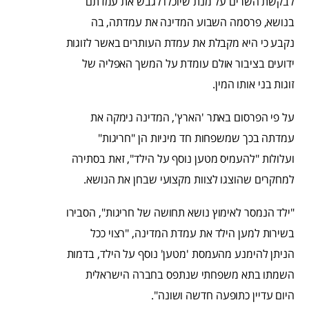
לבקשת השרים על מנת שיוכלו לגבש את עמדתם
בנושא, פרסמה השבוע המדינה את עמדתה, בה
נקבע כי היא מקבלת את עמדת העותרים באשר לזוגות
ידועים בציבור אולם עומדת על המשך האפליה של
זוגות בני אותו המין.
על פי הפרסום באתר 'הארץ', המדינה נימקה את
עמדתה בכך שמשפחות חד מיניות הן "חריגות"
ועלולות "להעמיס מטען נוסף על הילד", זאת בסתירה
למחקרים שהוצגו לצוות מקצועי שבחן את הנושא.
"ילד הנמסר לאימוץ נושא תחושה של חריגות", הסבירו
בשירות למען הילד את עמדת המדינה, "רצוי ככל
הניתן להימנע מהעמסת 'מטען' נוסף על הילד, בדמות
השמתו בתא משפחתי שנתפס בחברה הישראלית
היום עדיין כתופעה חדשה ושונה".