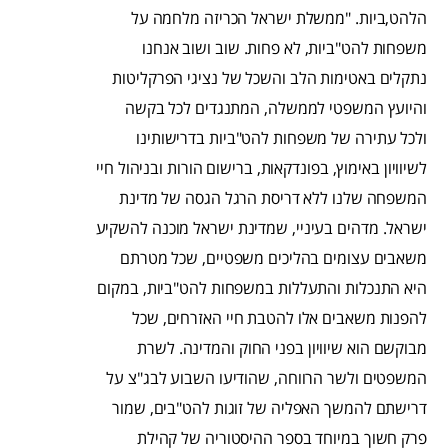
הלהט,ביות. "ממשלת ישראל הכריזה מלחמה על
משפחות להט"ביות, לא פחות. שוב ושוב אנחנו
נתקלים באטימות הלב והשכל של נציגי הפרקליטות
והיועץ המשפטי לממשלה, המתנגדים לכל בקשה
ולכל עתירה של משפחות להט"ביות בדרישותינו
לשיוויון באימוץ, בפונדקאות, ברישום הורות ובניהול חיי
המשפחה שלנו ללא דריסת הרגל הגסה של מדינת
ישראל. מדהים בעיניי, שמדינת ישראל מוכנה להשקיע
משאבים עצומים בהליכים משפטיים, שכל מטרתם
היא התנכלות והתעללות במשפחות להט"ביות, במקום
להפנות משאבים אלו להטבת חיי האזרחים, שכל
מבוקשם הוא שיוויון בפני החוק והמדינה. לשרת
המשפטים ולשר הרווחה, שהודיעו השבוע לבג"צ על
דרישתם להמשך האפליה של זוגות להט"בים, שמור
פרק חשוך במיוחד בספר ההיסטוריה של קהילת