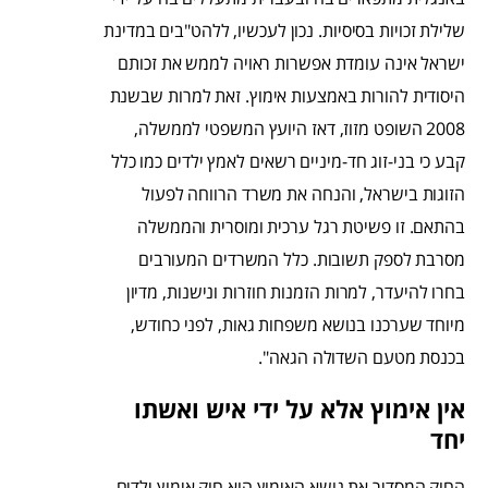
שלילת זכויות בסיסיות. נכון לעכשיו, ללהט"בים במדינת
ישראל אינה עומדת אפשרות ראויה לממש את זכותם
היסודית להורות באמצעות אימוץ. זאת למרות שבשנת
2008 השופט מזוז, דאז היועץ המשפטי לממשלה,
קבע כי בני-זוג חד-מיניים רשאים לאמץ ילדים כמו כלל
הזוגות בישראל, והנחה את משרד הרווחה לפעול
בהתאם. זו פשיטת רגל ערכית ומוסרית והממשלה
מסרבת לספק תשובות. כלל המשרדים המעורבים
בחרו להיעדר, למרות הזמנות חוזרות ונישנות, מדיון
מיוחד שערכנו בנושא משפחות גאות, לפני כחודש,
בכנסת מטעם השדולה הגאה".
אין אימוץ אלא על ידי איש ואשתו
יחד
החוק המסדיר את נושא האימוץ הוא חוק אימוץ ילדים,