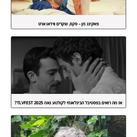
פאקינג מן – סקס, שקרים ווידאו ארט
אז מה רואים בפסטיבל הבינלאומי לקולנוע גאה TLVFEST 2025?