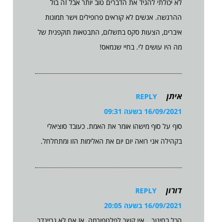
לא יכולתי להגיד את הדברים טוב יותר אבל זה בול
ההרגשה. אנשים לא קוראים פרופילים וישר תמונות
איברים, הצעות סקס בתשלום, התבטאות תוקפנית של
מה היו עושים לי. בחיי שנמאס!
איתן
REPLY
16/09/2021 בשעה 09:31
סוף על סוף מישהו אומר את האמת. כעובד סוציאלי
בקהילה אני רואה יום יום את האלימות הזו ומתחלחל.
דורון
REPLY
16/09/2021 בשעה 20:05
הכל בחינוך… אין קשר לפלטפורמה. אז אם לא גריינדר