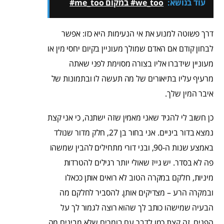
עוד בנושא:
we_too# במקום me_too#
דרך פשוטה למנוע את אי הנעימות היא כזו: אפשר
לבחון קודם אם האדם שמולך מעוניין בקיום יחסי מין או
מעוניין שידברו אליו בצורה מסוימת לפני שאתה
מרעיף עליו בתיאורים של מה תעשה לו ובתמונות של
איבר המין שלך.
כן חשוב לי להגיד שאני מאמין שזה ישתנה, כי אני קצת
נמצא בדור ביניים. אני בחור בן 27, חלק מדור שנולד
באמצע שנות ה-90, ובני דורי מתחילים להבין שמשהו
פה לא בסדר. יש גייז שאולי יותר רגילים להטרדות
מיניות, חלקם במקרה הטוב לא רואים אותן ככאלו
ובמקרה הרע – מצדיקים אותן. להסביר לחלקם מה
הבעיה שמישהו כותב לך שהוא רוצה לגמור לך על
הפנים, זה קצת כמו לדבר עם בומרים שלא מבינים מה