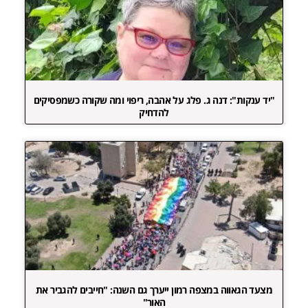
"יד ענקות": דנה ג. פלג על אהבה, ריפוי ומה שקורה כשמפסיקים
להדחיק
מצעד הגאווה במצפה רמון ייערך גם השנה: "חייבים להגביר את
האור"