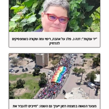
"יד ענקות": דנה ג. פלג על אהבה, ריפוי ומה שקורה כשמפסיקים
להדחיק
מצעד הגאווה במצפה רמון ייערך גם השנה: "חייבים להגביר את