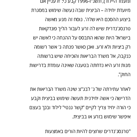
ומעמד היילוד), תשנ"ו-1996 קבע כי: 'ולעניין אם
מיועדת יחידה – הביצית שבה נעשה שימוש במסגרת
ביצוע ההסכם היא שלה'. נוסח זה מנע מאשה
טרנסג'נדרית שיש לה זרע לעבור הליך פונדקאות
בישראל היות שהוא התבסס על ההנחה כי לאשה יש
רק ביציות ולא זרע. ואכן כאשר פנתה ג' אשר רשומה
כנקבה, אל משרד הבריאות והוכיחה שיש ברשותה
מנות זרע היא נדחתה בטענה שאינה עומדת בדרישות
החוק".
לאחר עתירתה של ג' לבג"צ שינה משרד הבריאות את
הדרישה כי אשה יחידנית תעשה שימוש בביצית וקבע
כי הורה יחיד צריך לקיים "קשר גנטי" לילוד ובכך בעצם
איפשר שימוש בזרע או בביצית.
"טרנסג'נדרים שרוצים להיות הורים באמצעות