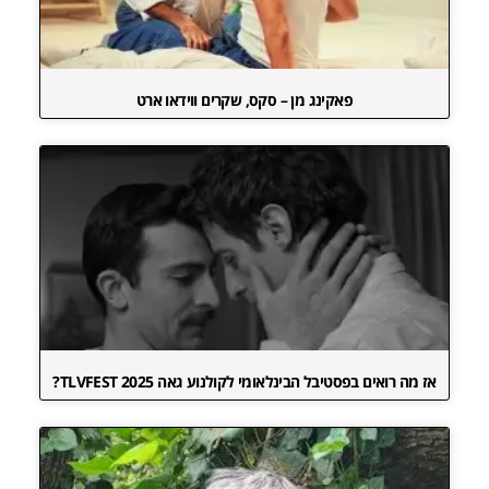
פאקינג מן – סקס, שקרים ווידאו ארט
אז מה רואים בפסטיבל הבינלאומי לקולנוע גאה TLVFEST 2025?