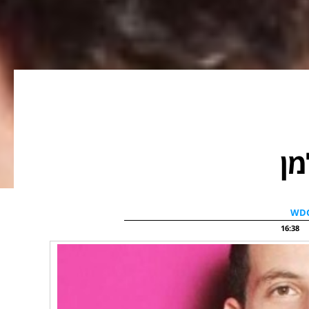
מן
16:38