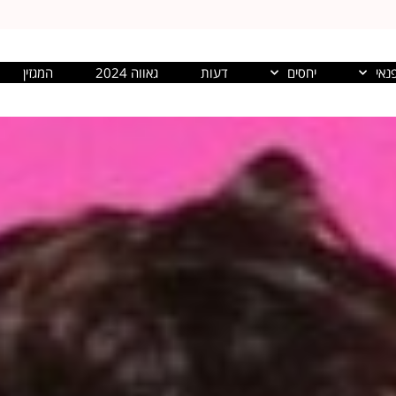
נאי
יחסים
דעות
גאווה 2024
המגזין