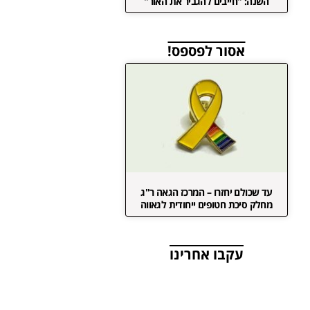
השנה: "חייבים להגביר את האור"
אסור לפספס!
עד שכולם יחזרו – המרכז הגאה ר"ג
מחלק סיכת חטופים ייחודית לגאווה
עקבו אחרינו