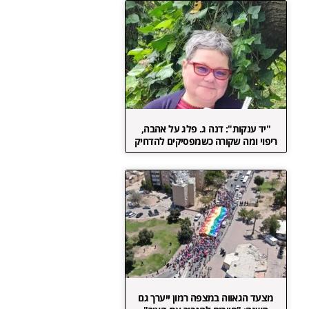
"יד ענקות": דנה ג. פלג על אהבה,
ריפוי ומה שקורה כשמפסיקים להדחיק
מצעד הגאווה במצפה רמון ייערך גם