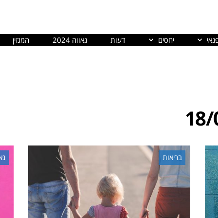
נאי
יחסים
דעות
גאווה 2024
המגזין
18/
בריאות
גא