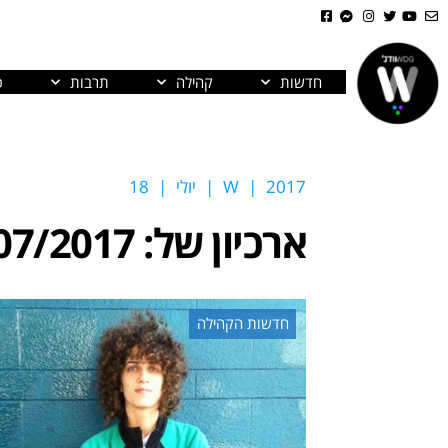
חדשות
קהילה
תרבות
פ
2017
|
W
|
יולי
|
18
ארכיון של:
07/2017
חדשות הקהילה