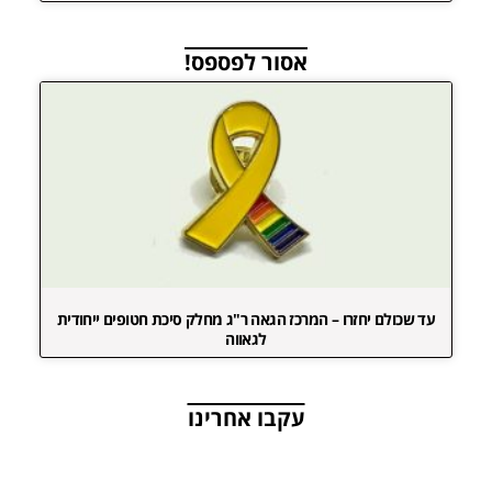
אסור לפספס!
עד שכולם יחזרו – המרכז הגאה ר"ג מחלק סיכת חטופים ייחודית
לגאווה
עקבו אחרינו