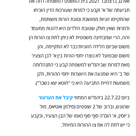
ואולם, בדצמבר 2021 בית המשפט למשפחה דחה את
תביעתה של א' וקבע כי למרות שעורכות הדין הוכיחו
שהתקיימו זוגיות ממושכת וכוונת הורות משותפת,
ולמרות שאין חולק שטובת הילדים היא להנות ממעמד
זהה, הרי שמבחינה משפטית לא ניתן לתת צו הורות הן
משום שביום הלידה הזוגיות כבר לא התקיימה, והן
משום שבפועל לא נוצרו יחסי הורות בין א' לבן הצעיר
(זאת למרות שביהמ"ש למשפחה קבע כי התנהלותה
של ב' היא שמנעה את היווצרות יחסי ההורות, ולכן
משמעות דחיית התביעה היא כי "חוטא יצא נשכר").
ביום 22.7.22 ביהמ"ש המחוזי
קיבל את הערעור
שהוגש, וברוב של 2 שופטים (סילמן ואטיאס, מול
ג'יוסי), א' הוכרה סוף סוף כאמו של הבן הצעיר, ונקבע
כי יש לתת לה את צו ההורות המיוחל.