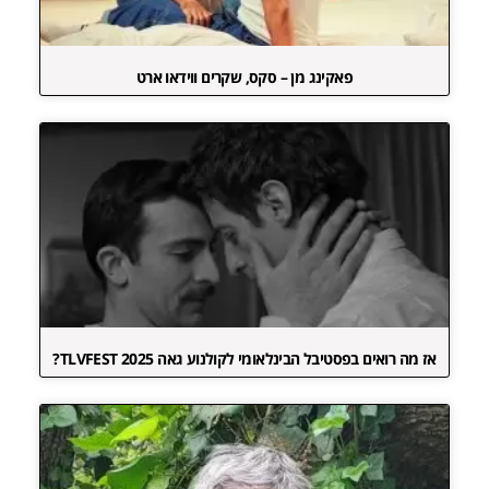
פאקינג מן – סקס, שקרים ווידאו ארט
אז מה רואים בפסטיבל הבינלאומי לקולנוע גאה TLVFEST 2025?