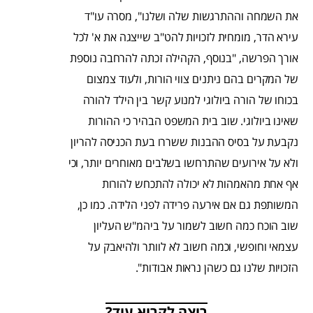
את השמחה וההתרגשות שלה ושלנו", מסרה עו"ד
עירא הדר, מומחית לזכויות להט"ב שייצגה את א' לכל
אורך הפרשה, "בנוסף, הקהילה זכתה להרחבה נוספת
של המקרים בהם ניתנים צווי הורות, ולעוד צמצום
בכוחו של הורה ביולוגי למנוע קשר בין הילד להורה
שאינו ביולוגי. שוב בית המשפט הבהיר כי ההורות
נקבעת על בסיס ההבנות ששררו בעת הכניסה להריון
ולא על אירועים שהתרחשו בשלבים מאוחרים יותר, וכי
אף אחת מהאמהות לא יכולה להתכחש להורות
המשותפת גם אם אירעה פרידה לפני הלידה. כמו כן,
שוב הוכח כמה חשוב לשמור על ביהמ"ש העליון
עצמאי וחופשי, וכמה חשוב לא לוותר ולהיאבק על
הזכויות שלנו גם כשהן נראות אבודות".
רוצה לקרוא עוד?