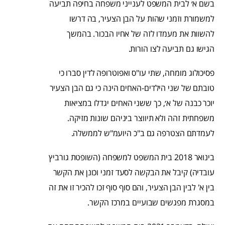
בשם א׳ לבית המשפט לענייני משפחה בחיפה תביעה
למשמורת וזמני שהות על הבן הצעיר, בה דרשו
להשוות את מעמדו לזה של אחיו הבכור. בהמשך
הגישו גם תביעה לצו הורות.
פסיכולוג מומחה, שתי עו"ס ואפוטרופה לדין סברו כי
טובתם של שני הילדים-האחים הינה כי גם הבן הצעיר
יוכר כבנה של א׳, כך ששני האחים יגדלו במציאות
משפחתית זהה ולא תיווצר ביניהם שונות מזיקה.
לעמדתם הצטרפה גם ב"כ היועמ"ש לממשלה.
בינואר 2018 בית המשפט למשפחה (השופטת גורביץ
עובדיה) קיבל את הבקשה לסעד זמני וכונן את הקשר
בין א' לבין הבן הצעיר, והם סוף סוף זכו להכיר זו את זה
במסגרת מפגשים שבועיים במרכז הקשר.