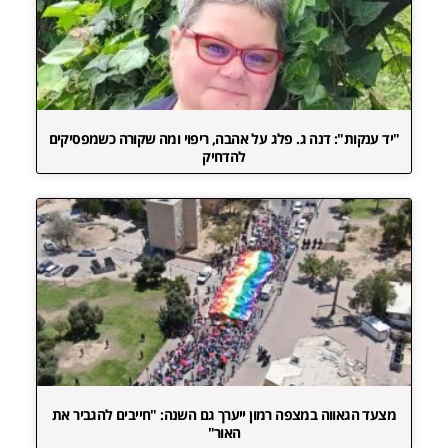
"יד ענקות": דנה ג. פלג על אהבה, ריפוי ומה שקורה כשמפסיקים
להדחיק
מצעד הגאווה במצפה רמון ייערך גם השנה: "חייבים להגביר את
האור"