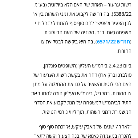
רשות ערעור – האחת של האם הלא ביולוגית (בע"מ
5388/22), בה דרישה לקבוע את זמני השהות בין א'
לבן הצעיר ולאפשר להם סוף סוף להתחיל לנהל חיי
משפחה כאם ובנה. השניה של האם הביולוגית
(
תמ"ש 6571/22
), בה היא ביקשה לבטל את צו
ההורות.
ביום 2.4.23 ביהמ"ש העליון (השופטים פוגלמן,
סולברג וברק ארז) דחה את בקשת רשות הערעור של
האם הביולוגית והשאיר על כנו את ההחלטה על מתן
צו ההורות. במקביל, ביהמ"ש העליון הורה להחזיר את
התיק לביהמ"ש למשפחה על מנת לקבוע את הסדרי
המשמורת וזמני השהות, תוך ליווי גורמי הטיפול.
"לאחר 7 שנים של מאבק עיקש, א' זכתה סוף סוף
להכרה במעמדה כאמא של בנה הצעיר וקשה לתאר