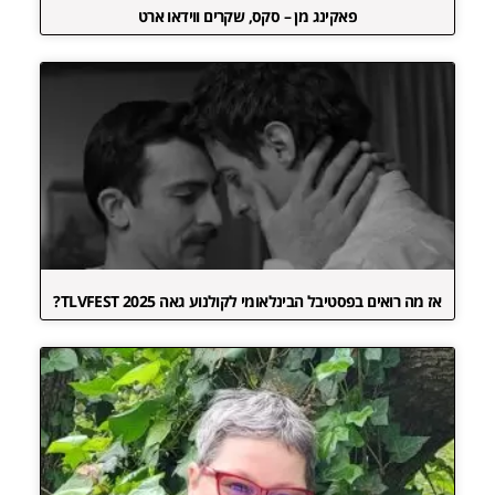
פאקינג מן – סקס, שקרים ווידאו ארט
אז מה רואים בפסטיבל הבינלאומי לקולנוע גאה TLVFEST 2025?