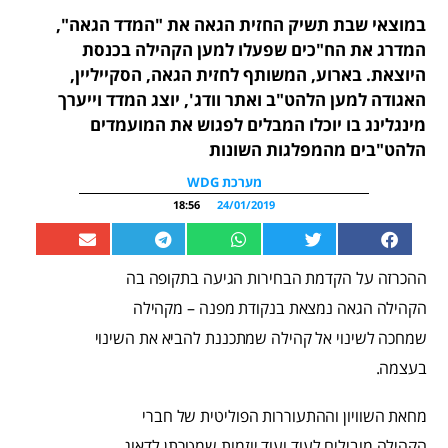
במוצאי שבת תשיק החזית הגאה את "המדד הגאה",
המדרג את הח"כים שפעלו למען הקהילה בכנסת
היוצאת. בארוע, המשותף לחזית הגאה, הסקייליין,
האגודה למען הלהט"ב ואתר וודג', יוצג המדד וייערך
מינגלינג בו יוכלו המבלים לפגוש את המועמדים
הלהט"בים מהמפלגות השונות
מערכת WDG
18:56
24/01/2019
ההכרזה על הקדמת הבחירות הגיעה בתקופה בה
הקהילה הגאה נמצאת בנקודת מפנה – מקהילה
שמחכה לשינוי אל קהילה שמתכננת להביא את השינוי
בעצמה.
מחאת השוויון וההתעוררות הפוליטית של חברי
הקהילה מובילים לעוד ועוד יוזמות שמטרתן לדאוג