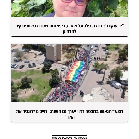
"יד ענקות": דנה ג. פלג על אהבה, ריפוי ומה שקורה כשמפסיקים
להדחיק
מצעד הגאווה במצפה רמון ייערך גם השנה: "חייבים להגביר את
האור"