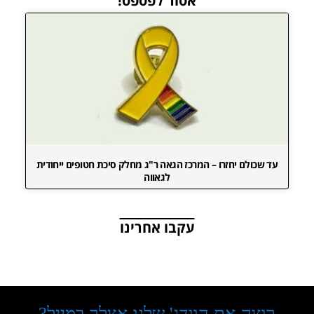
אסור לפספס!
עד שכולם יחזרו – המרכז הגאה ר"ג מחלק סיכת חטופים ייחודית
לגאווה
עקבו אחרינו