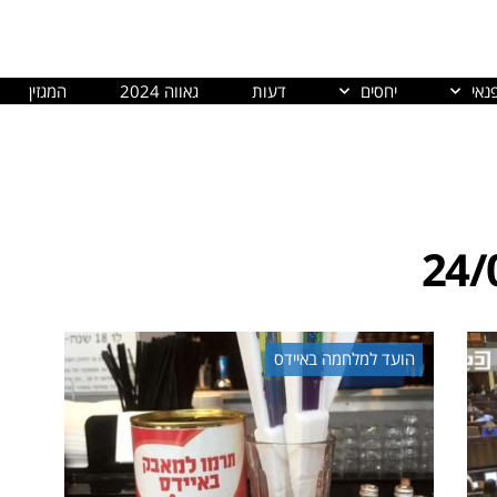
נאי
יחסים
דעות
גאווה 2024
המגזין
24/
הועד למלחמה באיידס