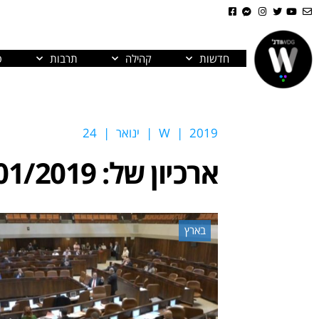
חדשות
קהילה
תרבות
פ
2019
|
W
|
ינואר
|
24
ארכיון של:
01/2019
בארץ