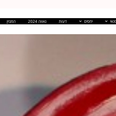
נאי
יחסים
דעות
גאווה 2024
המגזין