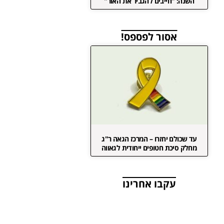
השנה: "חייבים להגביר את האור"
אסור לפספס!
עד שכולם יחזרו – המרכז הגאה ר"ג
מחלק סיכת חטופים ייחודית לגאווה
עקבו אחרינו