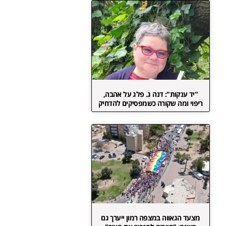
"יד ענקות": דנה ג. פלג על אהבה,
ריפוי ומה שקורה כשמפסיקים להדחיק
מצעד הגאווה במצפה רמון ייערך גם