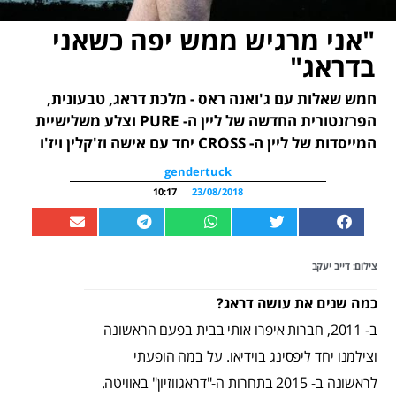
"אני מרגיש ממש יפה כשאני
בדראג"
חמש שאלות עם ג'ואנה ראס - מלכת דראג, טבעונית,
הפרזנטורית החדשה של ליין ה- PURE וצלע משלישיית
המייסדות של ליין ה- CROSS יחד עם אישה וז'קלין ויז'ו
gendertuck
10:17
23/08/2018
צילום: דייב יעקב
כמה שנים את עושה דראג?
ב- 2011, חברות איפרו אותי בבית בפעם הראשונה
וצילמנו יחד ליפסינג בוידיאו. על במה הופעתי
לראשונה ב- 2015 בתחרות ה-"דראגווזיון" באוויטה.