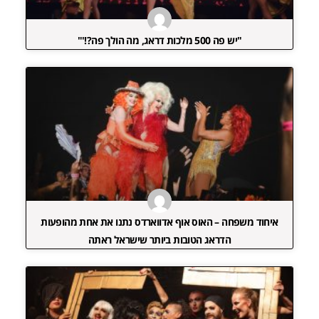
"יש פה 500 מלכות דראג, מה הולך פה?!'"
איחוד משפחה – האוס אוף אדווארדס נתנו את אחת מהופעות
הדראג הטובות ביותר שישראל ראתה