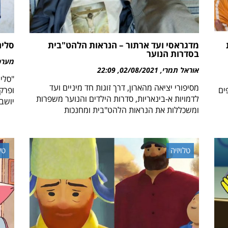
מדגראסי ועד ארתור – הנראות הלהט"בית
סליח
בסדרות הנוער
מערכת 
אוראל תמרי
02/08/2021
22:09
"סלי
מסיפורי יציאה מהארון, דרך זוגות חד מיניים ועד
ים
ופרק
לדמויות א-בינאריות, סדרות הילדים והנוער משפרות
יושב
ומשכללות את הנראות הלהט"בית ומחנכות
טלויזיה
טל