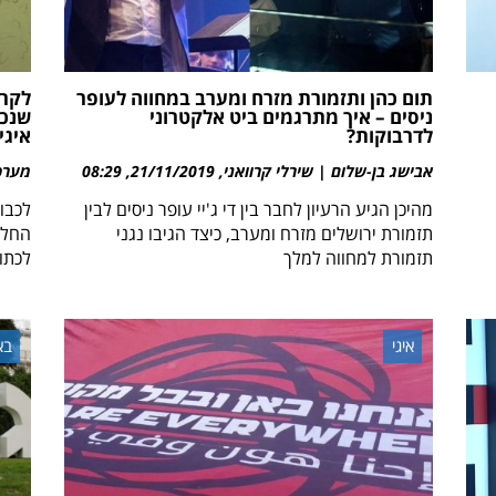
תום כהן ותזמורת מזרח ומערב במחווה לעופר
לקרא
ניסים – איך מתרגמים ביט אלקטרוני
שנכת
לדרבוקות?
איגי
אבישג בן-שלום | שירלי קרוואני
21/11/2019
08:29
מערכת 
מהיכן הגיע הרעיון לחבר בין די ג'יי עופר ניסים לבין
תזמורת ירושלים מזרח ומערב, כיצד הגיבו נגני
החליט
תזמורת למחווה למלך
לכתוב
איגי
בא