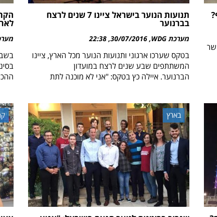
?
תנועות הנוער בישראל ציינו 7 שנים לרצח
הקרנ
בברנוער
לארג
מערכת WDG
30/07/2016
22:38
מערכת 
שר
בטקס שערכו ארגוני ותנועות הנוער מכל הארץ, ציינו
בשבו
המשתתפים שבע שנים לרצח במועדון
בסינ
הברנוער. איילה כץ בטקס: "אני לא מוכנה לתת
ההכנ
בארץ
קה