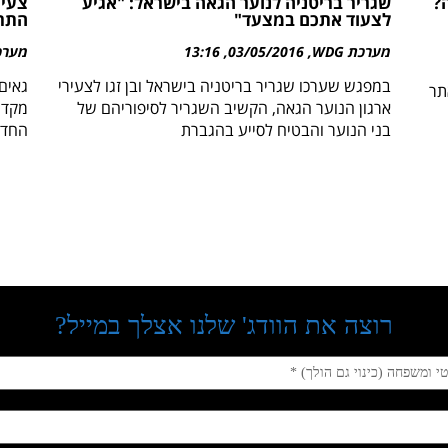
שגריר בריטניה לנוער הגאה בישראל: "אגיע
צעיר
לצעוד אתכם במצעד"
התרמ
מערכת WDG
03/05/2016
13:16
מערכת 
במפגש שערכו שגריר בריטניה בישראל ובן זגו לצעירי
גאים
תר
ארגון הנוער הגאה, הקשיב השגריר לסיפוריהם של
מקדי
בני הנוער והבטיח לסייע בהגברת
החדש