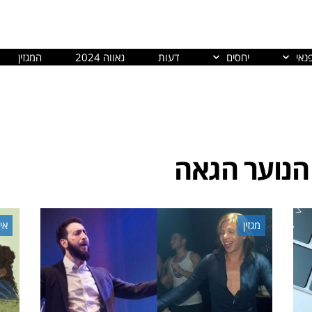
נאי
יחסים
דעות
גאווה 2024
המגזין
 הנוער הגאה
מגזין
איג