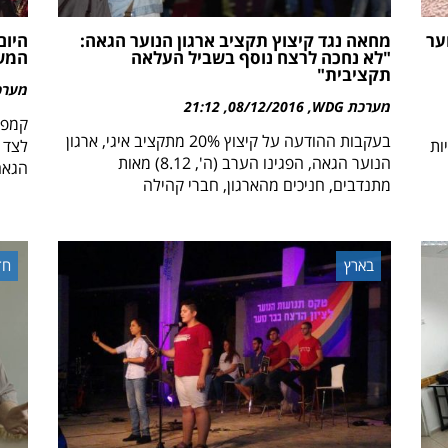
ער
מחאה נגד קיצוץ תקציב ארגון הנוער הגאה:
היום
"לא נחכה לרצח נוסף בשביל העלאה
המש
תקציבית"
מערכת 
מערכת WDG
08/12/2016
21:12
קמפיי
בעקבות ההודעה על קיצוץ 20% מתקציב איגי, ארגון
ת טקטיות
לצד 
הנוער הגאה, הפגינו הערב (ה', 8.12) מאות
הגאה
מתנדבים, חניכים מהארגון, חברי קהילה
בארץ
חד