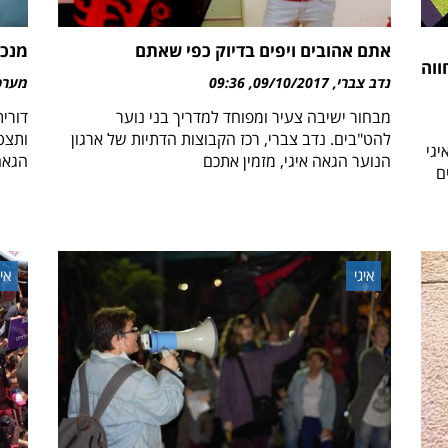
אתם אהובים ויפים בדיוק כפי שאתם
מנכ"
ווה
נדב צברי
09/10/2017
09:36
מערכת 
מבחור ישיבה צעיר ומפוחד למדריך בני נוער
דורי
להט"בים. נדב צברי, רכז הקבוצות הדתיות של ארגון
ותצט
יגי
הנוער הגאה איגי, מזמין אתכם
הגאה
ם
איגי
איג