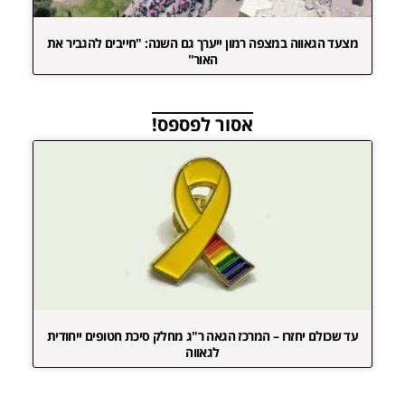
מצעד הגאווה במצפה רמון ייערך גם השנה: "חייבים להגביר את
האור"
אסור לפספס!
עד שכולם יחזרו – המרכז הגאה ר"ג מחלק סיכת חטופים ייחודית
לגאווה