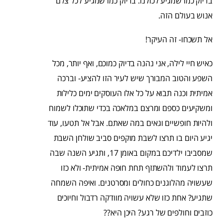
בדיוק כמו שמגיע לכולנו. בדיוק כמו שמגיע לכל צלם
אנוש בעולם הזה.
אל תשכחו- זה העיקר!
כאיש חיי לילה, אני נהנה בדיוק כמוכם, ואף יותר, מכל
השפע והטוב המבורך שיש לעיר הזו להציע- וברכה
אמיתית וכנה תבוא על כל אלו העוסקים ימים כלילות
ומשקיעים כספם ומרצם במלאכה בכדי שתוכלו לשמוח
ולהיות חופשיים וגאים במה שאתם. אבל אל תטעו, עוד
יגיע היום בו תרצו לשבת מוקפים סביב שולחן השבת
שמסביבו ילדיכם במקום באומן 17, ותגיע השנה שבה
תרצו לעמוד ולהשתזף תחת חופה אמיתית- ולא כזו
שעשויה מהלוגנים כחולים ומסרטנים. ואיפה השמחה
שתגיע? אחת כזו שלא עשויה מוודקה רדבול וחיוכים
כוזבים וחולפים של רגע? היכן היא??