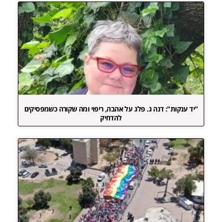
"יד ענקות": דנה ג. פלג על אהבה, ריפוי ומה שקורה כשמפסיקים
להדחיק