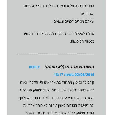
הסטטיסטיקה מלמדת שתגמרו לבדכם בלי משפחה
ו/או ילדים
שאתם מכורים לסמים ונשאים .
אז לכו לטיפולי המרה במקום לקלקל את דור העתיד
בנטיות מטופשות.
משתמש אנונימי (לא מזוהה)
REPLY
02/06/2016 בשעה 13:17
קודם כל כל פוץ מתהדר בתואר ״איש חיי הלילה״ כאילו
בוא פתחת ליין לפני שנייה וחצי שנית מספיק עם הבכי
והמרמור האין סופי! יש מקום גם ל״ילדים סביב השולחן״
וגם ליציאות ומסיבות לאומן 17 זה לא סותר אחד את
השני. מספיק לבקר אנחנו כקהילה חייבים להפסיק