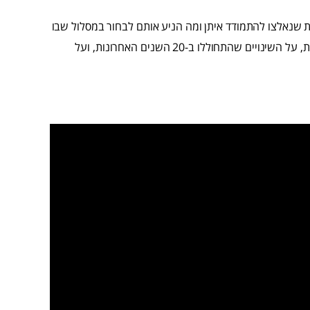
 שנאלצו להתמודד איתן ומה הניע אותם לבחור במסלול שבו
בחרו. מתוך השיחה עלו שאלות ותובנות על ההבדלים בין התקופות, על השינויים שהתחוללו ב-20 השנים האחרונות, ועל