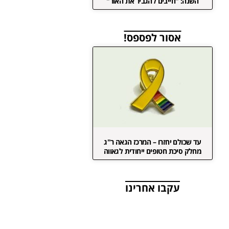
השנה: "חייבים להגביר את האור"
אסור לפספס!
עד שכולם יחזרו – המרכז הגאה ר"ג
מחלק סיכת חטופים ייחודית לגאווה
עקבו אחרינו