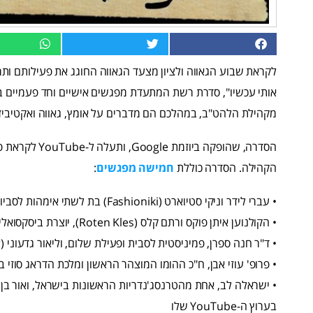
מקהילת הלהט"ב, במהלכם הם מדברים על אומץ, גאווה ואקטיביזם
הסדרה, שהופקה 
הקהילה. הסדרה כוללת
חמישה מפגשים
:
• עברי לידר וניקי סטיוארט (Fashioniki) בת לשתי אימהות לסביות, עם 43 אלף מנויים.
• הקולנוען איתן פוקס ורתם קלס (Roten Kles), יוצרת ביסקסואלית עם תשעת אלפים מנויים
• ד"ר חנה ספרן, פמיניסטית לסבית ופעילת שלום, וליאור גדעוני (Ender), ג'נדרקוויר עם 43 אלף מנויים
• פרופ' עוזי אבן, ח"כ ההומו המוצהר הראשון ומלכת הדראג סוזי בום, Suzi Boum, עם תשעת אלפים מ
בערוץ ה-YouTube שלו