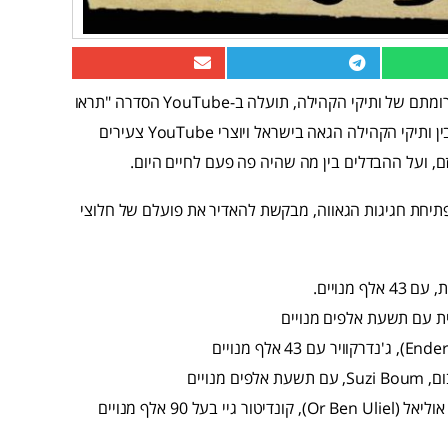
לקראת שבוע הגאווה ולציון מצעד הגאווה החוגג את פעילותם ותרומתם של ותיקי הקהילה, תועלה ב-YouTube הסדרה "תראו
אותי עכשיו", סדרת רשת המתעדת מפגשים אישיים וחד פעמיים בין ותיקי הקהילה הגאה בישראל ויוצרי YouTube צעירים
, ועל ההבדלים בין מה שהיה פה פעם לחיים היום.
ביוזמת Google, ותעלה ל-YouTube לקראת פתיחת חגיגות הגאווה, מבקשת להאדיר את פועלם של חלוצי
נויים
• ישראלה לב, אחת מהטרנסג'נדריות הראשונות בישראל, ואור בן אוליאל (Or Ben Uliel), קונדיטור גיי בעל 90 אלף מנויים