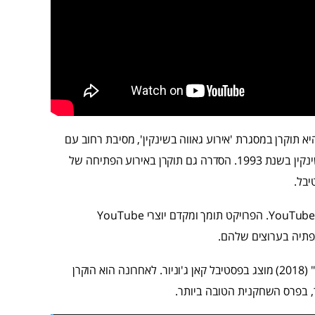
א תוקרן במסגרת 'אירוע גאווה בשינקין', מסיבת רחוב עם
הופעות כאירוע מחווה לאירוע הגאווה הראשון שהתקיים ברחוב שינקין בשנת 1993. הסדרה גם תוקרן באירוע הפתיחה של
הסדרה היא חלק מהפרויקט הבינלאומי YouTube Creators for Change. הפרויקט תומך ומקדם יוצרי YouTube
פתיה בערוצים שלהם.
את הסדרה ביימה קרן בן רפאל. סרטה החדש "אין בתולות בקריות" (2018) מוצג בפסטיבל קאן ג'וניור. לאחרונה הוא הוקרן
ר, בפרס השחקנית הטובה ביותר.