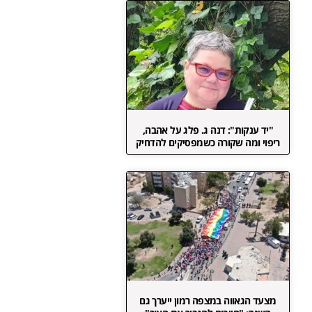
"יד ענקות": דנה ג. פלג על אהבה,
ריפוי ומה שקורה כשמפסיקים להדחיק
מצעד הגאווה במצפה רמון ייערך גם