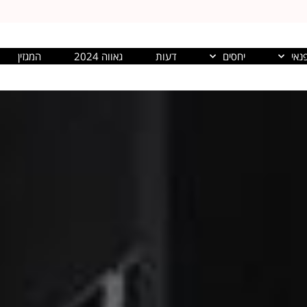
נאי
יחסים
דעות
גאווה 2024
המגזין